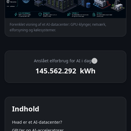
Forenklet visning af et AI-datacenter: GPU-klynger, netværk,
elforsyning og kølesystemer.
Anslået elforbrug for AI i dag
i
145.563.279
kWh
Indhold
Hvad er et AI-datacenter?
GPU'er og AI-acceleratorer