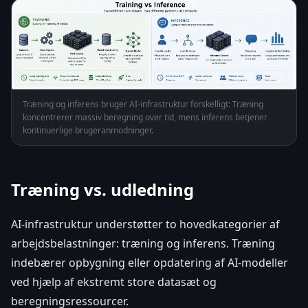
Træning og inferens bruger AI-infrastruktur forskelligt: Træning
koncentrerer massiv beregning over tid, mens inferens betjener
kontinuerlige brugeranmodninger.
Træning vs. udledning
AI-infrastruktur understøtter to hovedkategorier af
arbejdsbelastninger: træning og inferens. Træning
indebærer opbygning eller opdatering af AI-modeller
ved hjælp af ekstremt store datasæt og
beregningsressourcer.