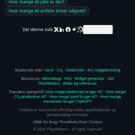
Hvor mange AI-jobs er der?
Hvor mange AI-artikler bliver udgivet?
Del denne side
Kopier link
Relaterede sider:
Vand
·
CO₂
·
Elektricitet
·
AI's miljøpåvirkning
Ressourcer:
Metodologi
·
FAQ
·
Widget-generator
·
Om
TheAIMeters
·
Kilder og referencer
Populære spørgsmål:
Hvor meget elektricitet bruger AI?
·
Hvor meget
CO₂ producerer AI?
·
Hvor meget vand bruger AI?
·
Hvor mange
mennesker bruger ChatGPT?
Indikatorer baseret på offentlige kilder, øjebliksbilleder og
gennemsigtige estimater
Vilkår for brug
/
Privatlivets fred
/
Contact
© 2026 TheAIMeters - all rights reserved