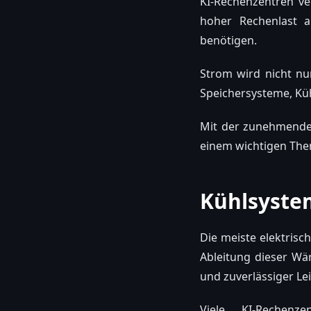
KI-Rechenzentren v
hoher Rechenlast 
benötigen.
Strom wird nicht nu
Speichersysteme, Küh
Mit der zunehmenden
einem wichtigen The
Kühlsyste
Die meiste elektrisc
Ableitung dieser Wä
und zuverlässiger Le
Viele KI-Rechenz