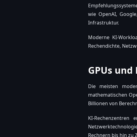
Empfehlungssystem
wie OpenAI, Google,
Infrastruktur.
Moderne KI-Workloa
Rechendichte, Netzw
GPUs und 
Die meisten modern
mathematischen Opera
Billionen von Berech
KI-Rechenzentren e
Netzwerktechnologi
Rechnern bis hin zu