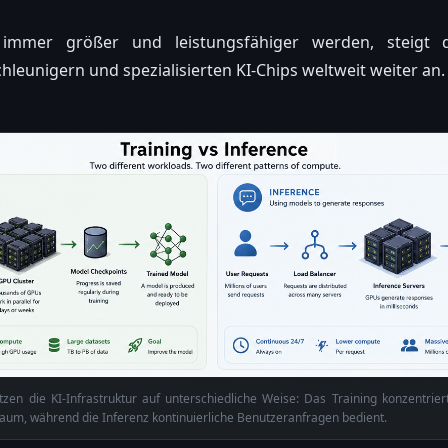
 immer größer und leistungsfähiger werden, steigt 
chleunigern und spezialisierten KI-Chips weltweit weiter an.
tzen die KI-Infrastruktur auf unterschiedliche Weise: Das Training konzentrie
raum, während die Inferenz kontinuierliche Benutzeranfragen bedient.