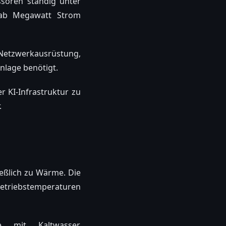
soren ständig unter
tab Megawatt Strom
 Netzwerkausrüstung,
nlage benötigt.
 KI-Infrastruktur zu
.
ießlich zu Wärme. Die
Betriebstemperaturen
e mit Kaltwasser,