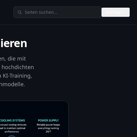
TheAIMeters durchsuchen
German
ieren
n, die mit
r hochdichten
 KI-Training,
hmodelle.