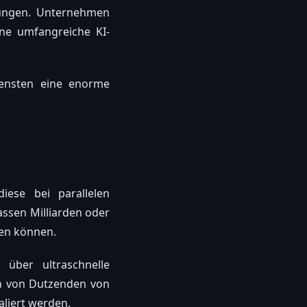
ungen. Unternehmen
ine umfangreiche KI-
iensten eine enorme
iese bei parallelen
assen Milliarden oder
den können.
 über ultraschnelle
n von Dutzenden von
liert werden.