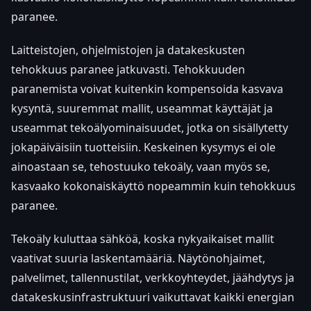
paranee.
Laitteistojen, ohjelmistojen ja datakeskusten
tehokkuus paranee jatkuvasti. Tehokkuuden
paranemista voivat kuitenkin kompensoida kasvava
kysyntä, suuremmat mallit, useammat käyttäjät ja
useammat tekoälyominaisuudet, jotka on sisällytetty
jokapäiväisiin tuotteisiin. Keskeinen kysymys ei ole
ainoastaan se, tehostuuko tekoäly, vaan myös se,
kasvaako kokonaiskäyttö nopeammin kuin tehokkuus
paranee.
Tekoäly kuluttaa sähköä, koska nykyaikaiset mallit
vaativat suuria laskentamääriä. Näytönohjaimet,
palvelimet, tallennustilat, verkkoyhteydet, jäähdytys ja
datakeskusinfrastruktuuri vaikuttavat kaikki energian