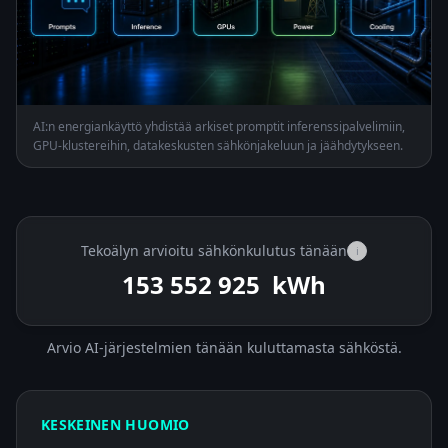
AI:n energiankäyttö yhdistää arkiset promptit inferenssipalvelimiin,
GPU-klustereihin, datakeskusten sähkönjakeluun ja jäähdytykseen.
Tekoälyn arvioitu sähkönkulutus tänään
i
153 554 389
kWh
Arvio AI-järjestelmien tänään kuluttamasta sähköstä.
KESKEINEN HUOMIO