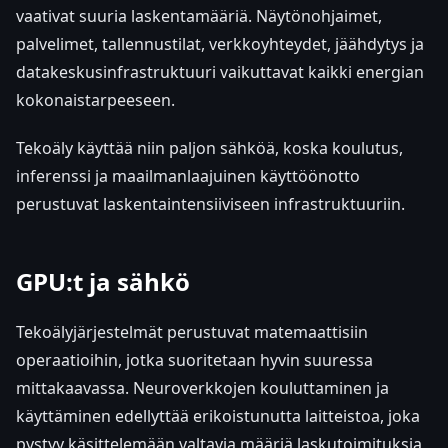
vaativat suuria laskentamääriä. Näytönohjaimet,
palvelimet, tallennustilat, verkkoyhteydet, jäähdytys ja
datakeskusinfrastruktuuri vaikuttavat kaikki energian
kokonaistarpeeseen.
Tekoäly käyttää niin paljon sähköä, koska koulutus,
inferenssi ja maailmanlaajuinen käyttöönotto
perustuvat laskentaintensiiviseen infrastruktuuriin.
GPU:t ja sähkö
Tekoälyjärjestelmät perustuvat matemaattisiin
operaatioihin, jotka suoritetaan hyvin suuressa
mittakaavassa. Neuroverkkojen kouluttaminen ja
käyttäminen edellyttää erikoistunutta laitteistoa, joka
pystyy käsittelemään valtavia määriä laskutoimituksia