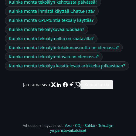
Kuinka monta tekoälyn kehotusta päivässä?
Kuinka monta ihmistä käyttää ChatGPT:tä?
Kuinka monta GPU-tuntia tekoäly käyttää?
Kuinka monta tekoälykuvaa luodaan?
Kuinka monta tekoälymallia on saatavilla?
Kuinka monta tekoälytietokokonaisuutta on olemassa?
Kuinka monta tekoälytehtävää on olemassa?
Kuinka monta tekoälyä käsittelevää artikkelia julkaistaan?
Jaa tämä sivu
Kopioi linkki
Aiheeseen liittyvät sivut:
Vesi
·
CO₂
·
Sähkö
·
Tekoälyn
ympäristövaikutukset