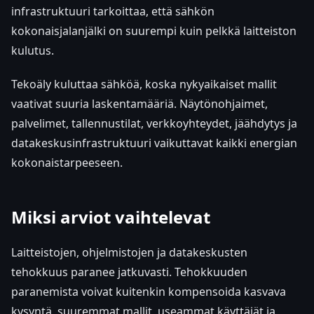
infrastruktuuri tarkoittaa, että sähkön
kokonaisjalanjälki on suurempi kuin pelkkä laitteiston
kulutus.
Tekoäly kuluttaa sähköä, koska nykyaikaiset mallit
vaativat suuria laskentamääriä. Näytönohjaimet,
palvelimet, tallennustilat, verkkoyhteydet, jäähdytys ja
datakeskusinfrastruktuuri vaikuttavat kaikki energian
kokonaistarpeeseen.
Miksi arviot vaihtelevat
Laitteistojen, ohjelmistojen ja datakeskusten
tehokkuus paranee jatkuvasti. Tehokkuuden
paranemista voivat kuitenkin kompensoida kasvava
kysyntä, suuremmat mallit, useammat käyttäjät ja