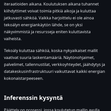
iteraatioiden aikana. Koulutuksen aikana tuhannet
kiihdyttimet voivat toimia pitkiä aikoja ja kuluttaa
jatkuvasti sähköä. Vaikka harjoittelu ei ole ainoa
tekoälyn energiankäytön lähde, se on yksi
näkyvimmistä ja resursseja eniten kuluttavista
vaiheista.
Tekoäly kuluttaa sähköä, koska nykyaikaiset mallit
vaativat suuria laskentamääriä. Näytönohjaimet,
palvelimet, tallennustilat, verkkoyhteydet, jäähdytys ja
datakeskusinfrastruktuuri vaikuttavat kaikki energian
kokonaistarpeeseen.
Inferenssin kysyntä
Päättely on prosessi, jossa koulutetun mallin avulla