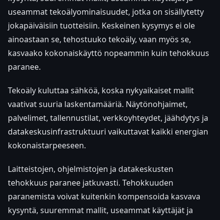
useammat tekoälyominaisuudet, jotka on sisällytetty
jokapäiväisiin tuotteisiin. Keskeinen kysymys ei ole
ainoastaan se, tehostuuko tekoäly, vaan myös se,
kasvaako kokonaiskäyttö nopeammin kuin tehokkuus
paranee.
Tekoäly kuluttaa sähköä, koska nykyaikaiset mallit
vaativat suuria laskentamääriä. Näytönohjaimet,
palvelimet, tallennustilat, verkkoyhteydet, jäähdytys ja
datakeskusinfrastruktuuri vaikuttavat kaikki energian
kokonaistarpeeseen.
Laitteistojen, ohjelmistojen ja datakeskusten
tehokkuus paranee jatkuvasti. Tehokkuuden
paranemista voivat kuitenkin kompensoida kasvava
kysyntä, suuremmat mallit, useammat käyttäjät ja