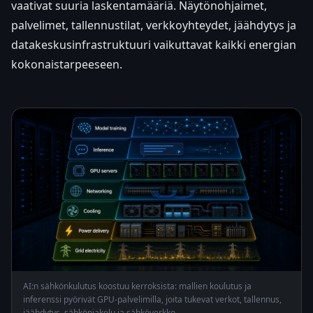
vaativat suuria laskentamääriä. Näytönohjaimet,
palvelimet, tallennustilat, verkkoyhteydet, jäähdytys ja
datakeskusinfrastruktuuri vaikuttavat kaikki energian
kokonaistarpeeseen.
AI:n sähkönkulutus koostuu kerroksista: mallien koulutus ja
inferenssi pyörivät GPU-palvelimilla, joita tukevat verkot, tallennus,
jäähdytys, sähkönjakelu ja sähköverkko.