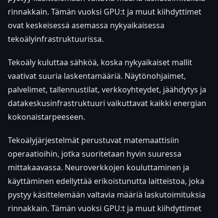
rinnakkain. Tämän vuoksi GPU:t ja muut kiihdyttimet
ovat keskeisessä asemassa nykyaikaisessa
tekoälyinfrastruktuurissa.
Tekoäly kuluttaa sähköä, koska nykyaikaiset mallit
vaativat suuria laskentamääriä. Näytönohjaimet,
palvelimet, tallennustilat, verkkoyhteydet, jäähdytys ja
datakeskusinfrastruktuuri vaikuttavat kaikki energian
kokonaistarpeeseen.
Tekoälyjärjestelmät perustuvat matemaattisiin
operaatioihin, jotka suoritetaan hyvin suuressa
mittakaavassa. Neuroverkkojen kouluttaminen ja
käyttäminen edellyttää erikoistunutta laitteistoa, joka
pystyy käsittelemään valtavia määriä laskutoimituksia
rinnakkain. Tämän vuoksi GPU:t ja muut kiihdyttimet