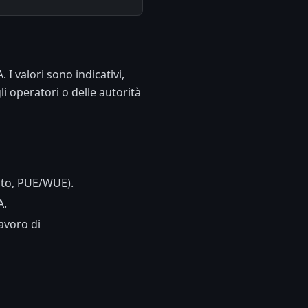
 I valori sono indicativi,
i operatori o delle autorità
ento, PUE/WUE).
A.
lavoro di