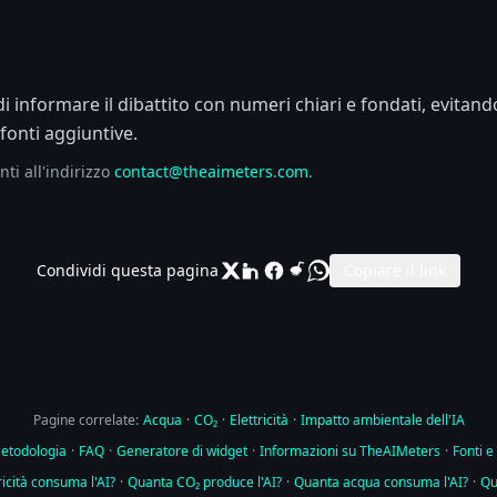
 di informare il dibattito con numeri chiari e fondati, evitan
 fonti aggiuntive.
nti all'indirizzo
contact@theaimeters.com
.
Condividi questa pagina
Copiare il link
Pagine correlate:
Acqua
·
CO₂
·
Elettricità
·
Impatto ambientale dell'IA
etodologia
·
FAQ
·
Generatore di widget
·
Informazioni su TheAIMeters
·
Fonti e
icità consuma l'AI?
·
Quanta CO₂ produce l'AI?
·
Quanta acqua consuma l'AI?
·
Qu