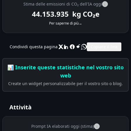
Stima delle emissioni di CO₂ dell'IA oggi
i
44.154.380
kg CO₂e
Per saperne di più
→
Condividi questa pagina
Copiare il link
📊 Inserite queste statistiche nel vostro sito
web
Create un widget personalizzabile per il vostro sito o blog.
Attività
Prompt IA elaborati oggi (stima)
i