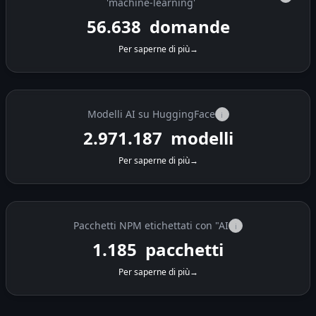
'machine-learning'
56.638
domande
Per saperne di più
→
Modelli AI su HuggingFace
i
2.971.187
modelli
Per saperne di più
→
Pacchetti NPM etichettati con "AI
i
1.185
pacchetti
Per saperne di più
→