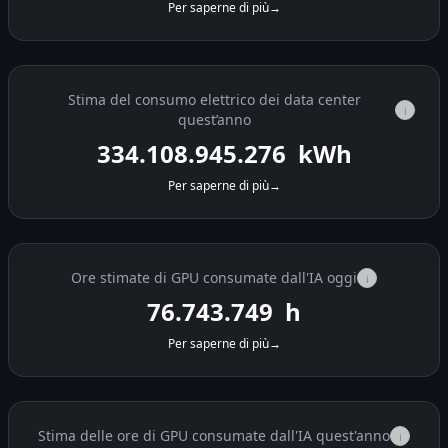
Per saperne di più
→
Stima del consumo elettrico dei data center
i
quest’anno
334.108.957.156
kWh
Per saperne di più
→
Ore stimate di GPU consumate dall'IA oggi
i
76.744.523
h
Per saperne di più
→
Stima delle ore di GPU consumate dall'IA quest'anno
i