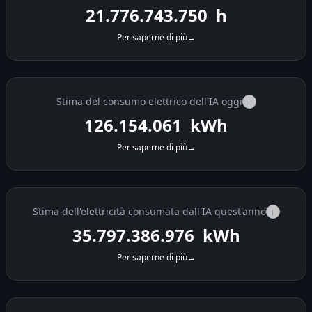
21.776.744.524
h
Per saperne di più
→
Stima del consumo elettrico dell'IA oggi
i
126.155.334
kWh
Per saperne di più
→
Stima dell'elettricità consumata dall'IA quest'anno
i
35.797.388.249
kWh
Per saperne di più
→