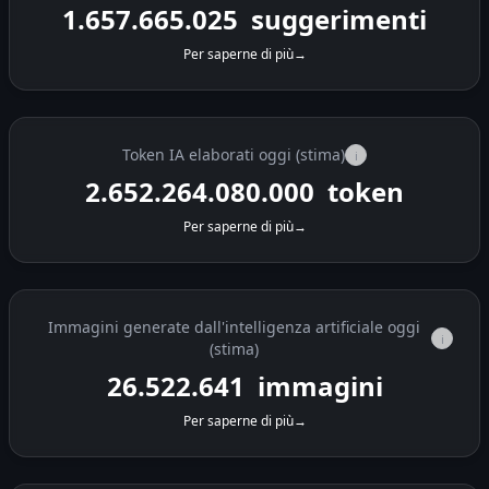
1.657.681.750
suggerimenti
Per saperne di più
→
Token IA elaborati oggi (stima)
i
2.652.290.840.000
token
Per saperne di più
→
Immagini generate dall'intelligenza artificiale oggi
i
(stima)
26.522.908
immagini
Per saperne di più
→