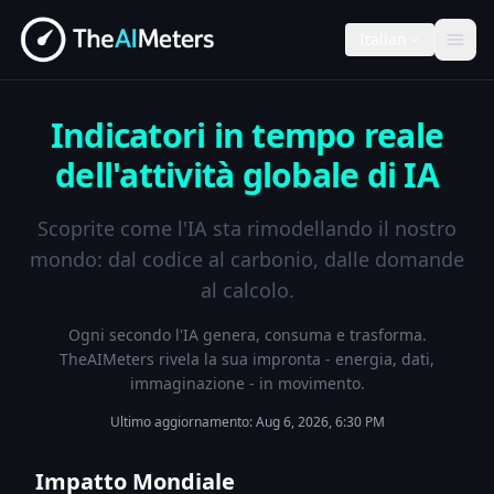
Italian
Indicatori in tempo reale
dell'attività globale di IA
Scoprite come l'IA sta rimodellando il nostro
mondo: dal codice al carbonio, dalle domande
al calcolo.
Ogni secondo l'IA genera, consuma e trasforma.
TheAIMeters rivela la sua impronta - energia, dati,
immaginazione - in movimento.
Ultimo aggiornamento:
Aug 6, 2026, 6:30 PM
Impatto Mondiale