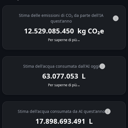
Stima delle emissioni di CO₂ da parte dell'IA
i
quest'anno
12.529.085.895
kg CO₂e
Per saperne di più
→
Stima dell'acqua consumata dall'AI oggi
i
63.077.688
L
Per saperne di più
→
Stima dell'acqua consumata da AI quest'anno
i
17.898.694.127
L