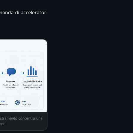
manda di acceleratori
addestramento concentra una
nti.