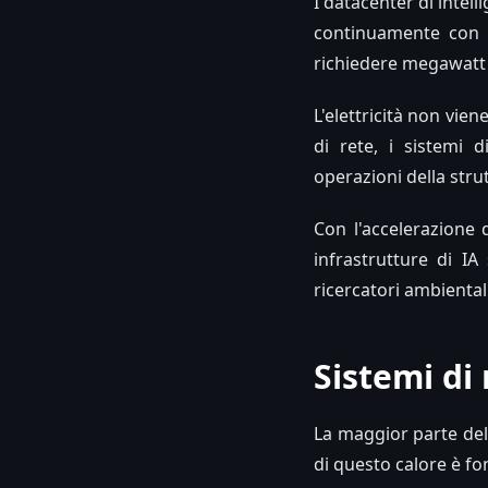
I datacenter di intel
continuamente con u
richiedere megawatt 
L'elettricità non vie
di rete, i sistemi d
operazioni della stru
Con l'accelerazione d
infrastrutture di IA
ricercatori ambientali
Sistemi di
La maggior parte dell
di questo calore è f