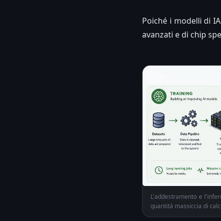
Poiché i modelli di 
avanzati e di chip sp
L'addestramento e l'infere
quantità massiccia di calc