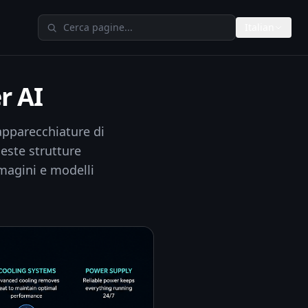
Cerca su TheAIMeters
Italian
r AI
apparecchiature di
ueste strutture
mmagini e modelli