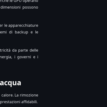
 perché le GPU operano
i dimensioni possono
per le apparecchiature
istemi di backup e le
tricità da parte delle
ergia, i governi e i
l'acqua
n calore. La rimozione
estazioni affidabili.