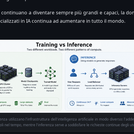
IA continuano a diventare sempre più grandi e capaci, la do
ecializzati in IA continua ad aumentare in tutto il mondo.
nza utilizzano l'infrastruttura dell'intelligenza artificiale in modo diverso: l'
oli nel tempo, mentre l'inferenza serve a soddisfare le richieste continue degli ute