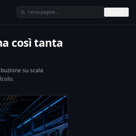
Cerca su TheAIMeters
Italian
ma così tanta
ribuzione su scala
lcolo.