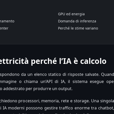
GPU ed energia
tramento
Domanda di inferenza
enter
Perché le stime variano
ettricità perché l’IA è calcolo
rispondono da un elenco statico di risposte salvate. Quan
immagine o chiama un’API di IA, il sistema esegue ope
o addestrato per produrre un output.
chiedono processori, memoria, rete e storage. Una singola
i IA moderni possono gestire traffico enorme tra chatbot, 