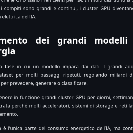
he le GPU siano inefficienti per l’IA. In molti casi sono la s
 compiti sono grandi e continui, i cluster GPU diventano
elettrica dell’IA.
amento dei grandi modelli
rgia
la fase in cui un modello impara dai dati. I grandi ad
taset per molti passaggi ripetuti, regolando miliardi di
 per prevedere, generare o classificare.
enere in funzione grandi cluster GPU per giorni, settima
rata perché molti acceleratori, sistemi di storage e reti l
ramento.
 è l’unica parte del consumo energetico dell’IA, ma cont