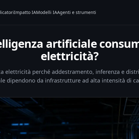
icatori
Impatto IA
Modelli IA
Agenti e strumenti
elligenza artificiale consu
elettricità?
ta elettricità perché addestramento, inferenza e dist
le dipendono da infrastrutture ad alta intensità di ca