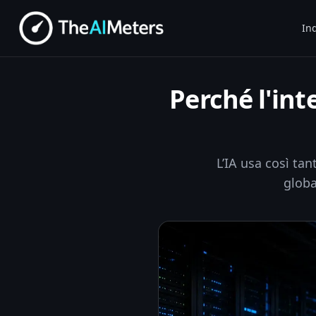
Ind
Perché l'int
L’IA usa così tan
globa