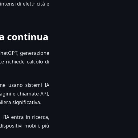
tensi di elettricità e
a continua
e ChatGPT, generazione
 richiede calcolo di
one usano sistemi IA
magini e chiamate API,
era significativa.
l’IA entra in ricerca,
ispositivi mobili, più