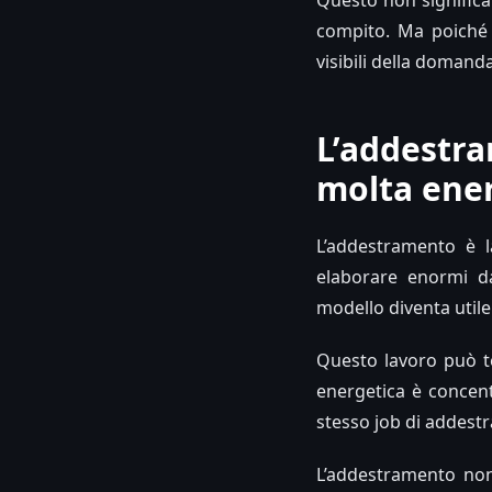
Questo non significa c
compito. Ma poiché i
visibili della domanda 
L’addestr
molta ene
L’addestramento è 
elaborare enormi da
modello diventa utile
Questo lavoro può t
energetica è concent
stesso job di addest
L’addestramento non