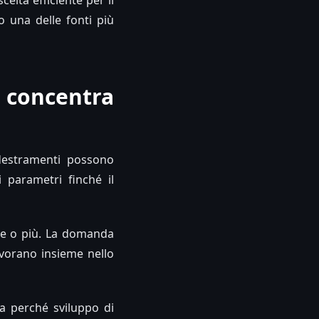
celta efficiente per il
 una delle fonti più
 concentra
destramenti possono
 parametri finché il
ne o più. La domanda
avorano insieme nello
a perché sviluppo di