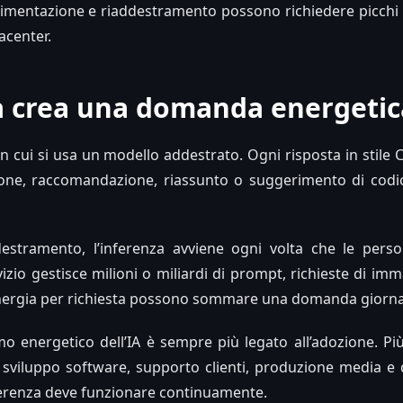
rimentazione e riaddestramento possono richiedere picchi in
acenter.
a crea una domanda energetic
 in cui si usa un modello addestrato. Ogni risposta in stil
one, raccomandazione, riassunto o suggerimento di codice
ddestramento, l’inferenza avviene ogni volta che le pers
rvizio gestisce milioni o miliardi di prompt, richieste di im
energia per richiesta possono sommare una domanda giornali
 energetico dell’IA è sempre più legato all’adozione. Più 
 sviluppo software, supporto clienti, produzione media e d
nferenza deve funzionare continuamente.