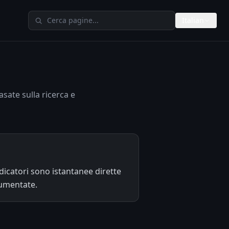
Cerca su TheAIMeters
Italian
asate sulla ricerca e
ndicatori sono istantanee dirette
cumentate.