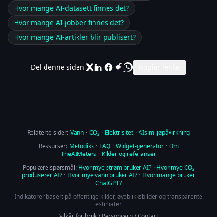
Hvor mange AI-datasett finnes det?
Hvor mange AI-jobber finnes det?
Hvor mange AI-artikler blir publisert?
Del denne siden
Kopier lenke
Relaterte sider:
Vann
·
CO₂
·
Elektrisitet
·
AIs miljøpåvirkning
Ressurser:
Metodikk
·
FAQ
·
Widget-generator
·
Om
TheAIMeters
·
Kilder og referanser
Populære spørsmål:
Hvor mye strøm bruker AI?
·
Hvor mye CO₂
produserer AI?
·
Hvor mye vann bruker AI?
·
Hvor mange bruker
ChatGPT?
Indikatorer basert på offentlige kilder, øyeblikksbilder og transparente
estimater
Vilkår for bruk
/
Personvern
/
Contact