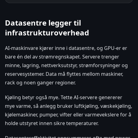
Datasentre legger til
infrastrukturoverhead
AI-maskinvare kjører inne i datasentre, og GPU-er er
bare én del av strømregnskapet. Servere trenger
minne, lagring, nettverksutstyr, strømforsyninger og
reservesystemer. Data må flyttes mellom maskiner,
rack og noen ganger regioner.
Kjøling betyr også mye. Tette AI-servere genererer
mye varme, så anlegg bruker luftkjøling, væskekjøling,
kjølemaskiner, pumper, vifter eller varmevekslere for å
holde utstyret innen sikre temperaturer.
Datasentereffektivitet oppsummeres ofte med power