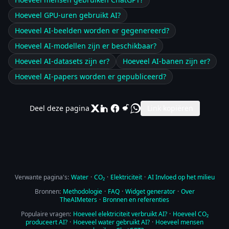
Hoeveel GPU-uren gebruikt AI?
Hoeveel AI-beelden worden er gegenereerd?
Hoeveel AI-modellen zijn er beschikbaar?
Hoeveel AI-datasets zijn er?
Hoeveel AI-banen zijn er?
Hoeveel AI-papers worden er gepubliceerd?
Deel deze pagina
Link kopiëren
Verwante pagina's:
Water
·
CO₂
·
Elektriciteit
·
AI Invloed op het milieu
Bronnen:
Methodologie
·
FAQ
·
Widget generator
·
Over
TheAIMeters
·
Bronnen en referenties
Populaire vragen:
Hoeveel elektriciteit verbruikt AI?
·
Hoeveel CO₂
produceert AI?
·
Hoeveel water gebruikt AI?
·
Hoeveel mensen