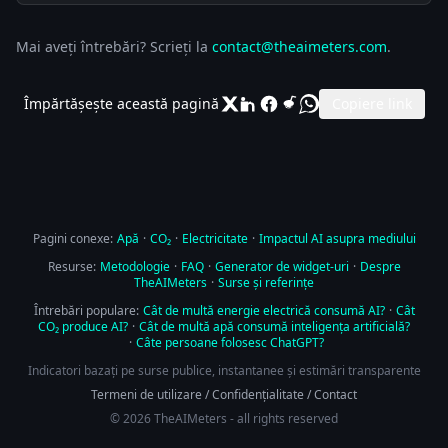
Mai aveți întrebări? Scrieți la
contact@theaimeters.com
.
Împărtășește această pagină
Copiere link
Pagini conexe:
Apă
·
CO₂
·
Electricitate
·
Impactul AI asupra mediului
Resurse:
Metodologie
·
FAQ
·
Generator de widget-uri
·
Despre
TheAIMeters
·
Surse și referințe
Întrebări populare:
Cât de multă energie electrică consumă AI?
·
Cât
CO₂ produce AI?
·
Cât de multă apă consumă inteligența artificială?
·
Câte persoane folosesc ChatGPT?
Indicatori bazați pe surse publice, instantanee și estimări transparente
Termeni de utilizare
/
Confidențialitate
/
Contact
© 2026 TheAIMeters - all rights reserved