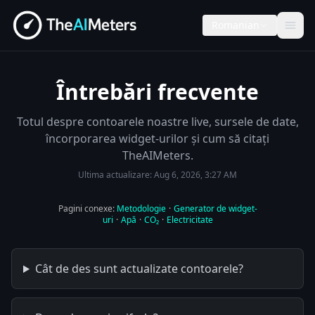
Romanian
Întrebări frecvente
Totul despre contoarele noastre live, sursele de date,
încorporarea widget-urilor și cum să citați
TheAIMeters.
Ultima actualizare:
Aug 6, 2026, 3:27 AM
Pagini conexe:
Metodologie
·
Generator de widget-
uri
·
Apă
·
CO₂
·
Electricitate
Cât de des sunt actualizate contoarele?