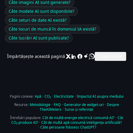
Câte imagini AI sunt generate?
Câte modele AI sunt disponibile?
Câte seturi de date AI există?
Câte locuri de muncă în domeniul IA există?
Câte lucrări AI sunt publicate?
Împărtășește această pagină
Copiere link
Pagini conexe:
Apă
·
CO₂
·
Electricitate
·
Impactul AI asupra mediului
Resurse:
Metodologie
·
FAQ
·
Generator de widget-uri
·
Despre
TheAIMeters
·
Surse și referințe
Întrebări populare:
Cât de multă energie electrică consumă AI?
·
Cât
CO₂ produce AI?
·
Cât de multă apă consumă inteligența artificială?
·
Câte persoane folosesc ChatGPT?