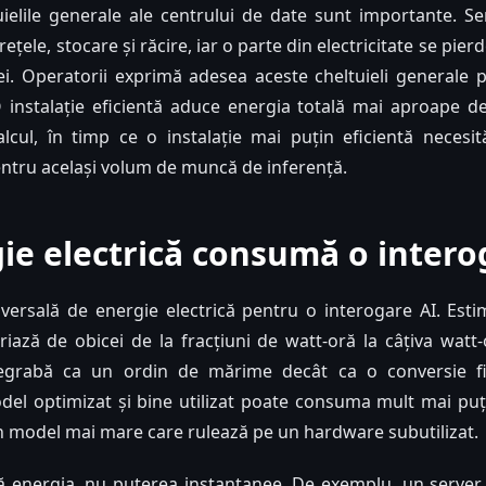
elile generale ale centrului de date sunt importante. Se
ețele, stocare și răcire, iar o parte din electricitate se pier
iei. Operatorii exprimă adesea aceste cheltuieli generale pri
 instalație eficientă aduce energia totală mai aproape de
lcul, în timp ce o instalație mai puțin eficientă necesi
pentru același volum de muncă de inferență.
ie electrică consumă o intero
iversală de energie electrică pentru o interogare AI. Esti
ariază de obicei de la fracțiuni de watt-oră la câțiva watt-
degrabă ca un ordin de mărime decât ca o conversie fi
el optimizat și bine utilizat poate consuma mult mai puț
n model mai mare care rulează pe un hardware subutilizat.
 energia, nu puterea instantanee. De exemplu, un serve