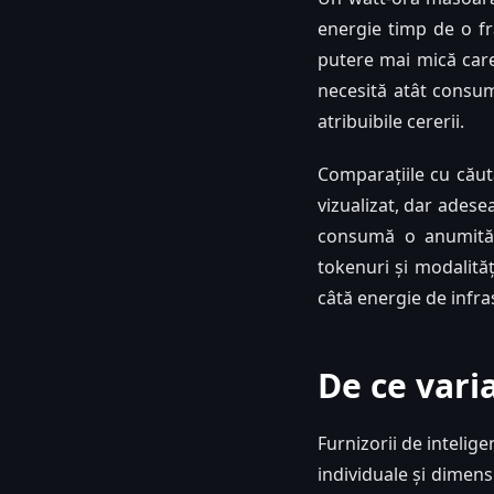
energie timp de o fr
putere mai mică care
necesită atât consum
atribuibile cererii.
Comparațiile cu căută
vizualizat, dar adese
consumă o anumită c
tokenuri și modalităț
câtă energie de infras
De ce vari
Furnizorii de intelige
individuale și dimens