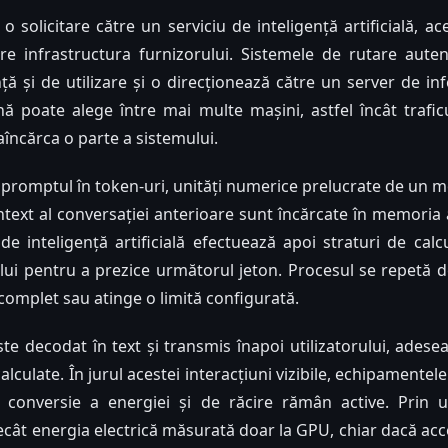
 o solicitare către un serviciu de inteligență artificială, a
tre infrastructura furnizorului. Sistemele de rutare autent
ă și de utilizare și o direcționează către un server de in
nă poate alege între mai multe mașini, astfel încât traficul
aîncărca o parte a sistemului.
promptul în token-uri, unități numerice prelucrate de un mo
ntext al conversației anterioare sunt încărcate în memoria
 de inteligență artificială efectuează apoi straturi de cal
ui pentru a prezice următorul jeton. Procesul se repetă 
complet sau atinge o limită configurată.
te decodat în text și transmis înapoi utilizatorului, adese
alculate. În jurul acestei interacțiuni vizibile, echipamentel
 conversie a energiei și de răcire rămân active. Prin 
ât energia electrică măsurată doar la GPU, chiar dacă acc