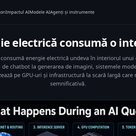
ori
Impactul AI
Modele AI
Agenți și instrumente
ie electrică consumă o int
 consumă energie electrică undeva în interiorul unui 
ri de chatbot la generarea de imagini, sistemele mod
azează pe GPU-uri și infrastructură la scară largă care
semnificativă.