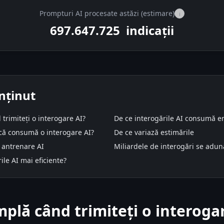
Prompturi AI procesate astăzi (estimare)
i
697.674.625
indicații
nținut
trimiteți o interogare AI?
De ce interogările AI consumă en
ică consumă o interogare AI?
De ce variază estimările
s antrenare AI
Miliardele de interogări se adun
ile AI mai eficiente?
mplă când trimiteți o interoga