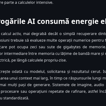
e parte a calculelor intensive.
rogările AI consumă energie el
 calcul activ, mai degrabă decât o simplă recuperare din
iuni trebuie să evalueze multe operații numerice pentru f
 care pot ocupa zeci sau sute de gigabytes de memorie
ilor intermediare între memoria cu lățime de bandă mare și 
rică, pe lângă calculele propriu-zise.
ște odată cu modelul, solicitarea și rezultatul cerut. Ist
area unui context mai larg, în timp ce răspunsurile lungi 
mai mulți pași de generare. Sistemele de imagine, audio 
 procesare sau operațiuni repetate de rafinare, astfel înc
ru standardizată.