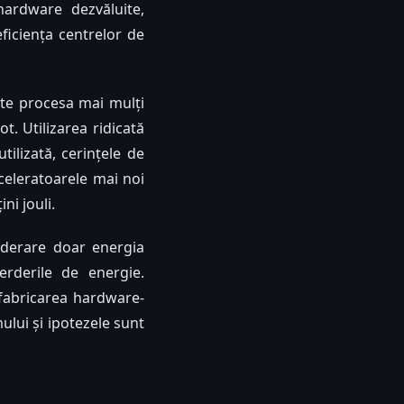
 hardware dezvăluite,
eficiența centrelor de
ate procesa mai mulți
t. Utilizarea ridicată
ilizată, cerințele de
cceleratoarele mai noi
ni jouli.
siderare doar energia
ierderile de energie.
 fabricarea hardware-
ului și ipotezele sunt