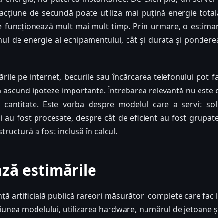
acțiune de secundă poate utiliza mai puțină energie tota
 funcționează mult mai mult timp. Prin urmare, o estimar
ul de energie al echipamentului, cât și durata și ponder
rile pe internet, becurile sau încărcarea telefonului pot 
a ascund ipoteze importante. Întrebarea relevantă nu este d
antitate. Este vorba despre modelul care a servit soli
i au fost procesate, despre cât de eficient au fost grupate 
tructură a fost inclusă în calcul.
ază estimările
nță artificială publică rareori măsurători complete care fac 
iunea modelului, utilizarea hardware, numărul de jetoane și