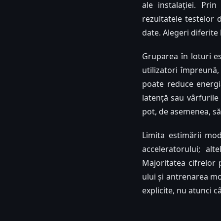
ale instalației. Pri
rezultatele testelor 
date. Alegeri diferite
Gruparea în loturi e
utilizatori împreună,
poate reduce energia
latență sau vârfurile
pot, de asemenea, să 
Limita estimării mod
acceleratorului; alt
Majoritatea cifrelor
ului și antrenarea mo
explicite, nu atunci 