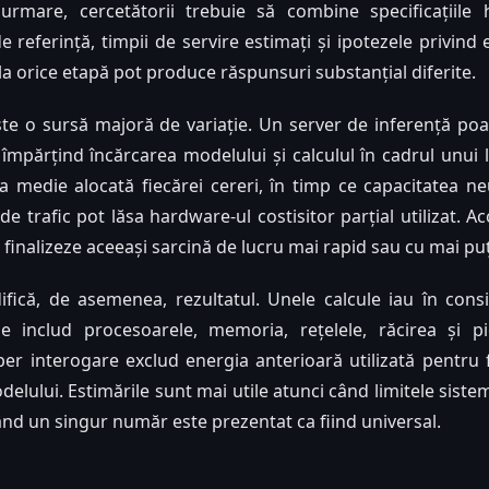
n urmare, cercetătorii trebuie să combine specificațiile
de referință, timpii de servire estimați și ipotezele privind 
 la orice etapă pot produce răspunsuri substanțial diferite.
ste o sursă majoră de variație. Un server de inferență po
 împărțind încărcarea modelului și calculul în cadrul unui lo
 medie alocată fiecărei cereri, în timp ce capacitatea neut
 de trafic pot lăsa hardware-ul costisitor parțial utilizat. A
finalizeze aceeași sarcină de lucru mai rapid sau cu mai puți
ifică, de asemenea, rezultatul. Unele calcule iau în con
ele includ procesoarele, memoria, rețelele, răcirea și p
 per interogare exclud energia anterioară utilizată pentru
delului. Estimările sunt mai utile atunci când limitele sistem
când un singur număr este prezentat ca fiind universal.