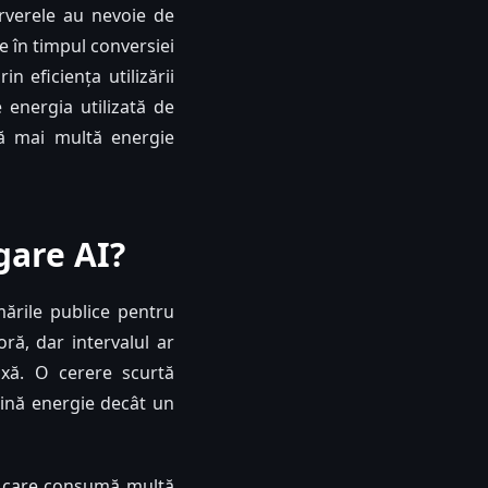
rverele au nevoie de
de în timpul conversiei
n eficiența utilizării
 energia utilizată de
tă mai multă energie
gare AI?
mările publice pentru
oră, dar intervalul ar
xă. O cerere scurtă
ină energie decât un
r care consumă multă