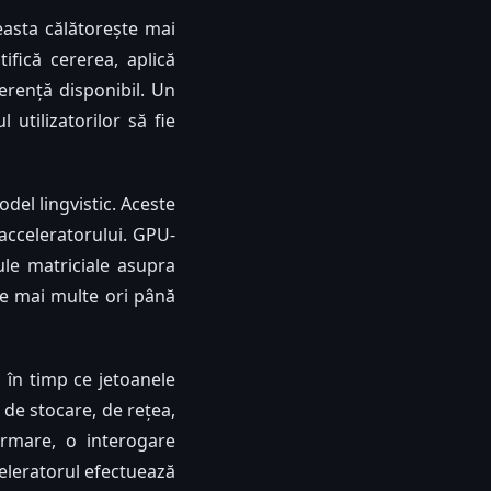
ceasta călătorește mai
ifică cererea, aplică
ferență disponibil. Un
 utilizatorilor să fie
del lingvistic. Aceste
 acceleratorului. GPU-
cule matriciale asupra
de mai multe ori până
a în timp ce jetoanele
e de stocare, de rețea,
urmare, o interogare
eleratorul efectuează