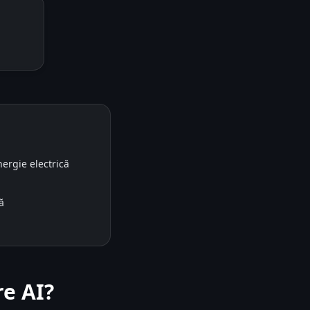
ergie electrică
ă
re AI?