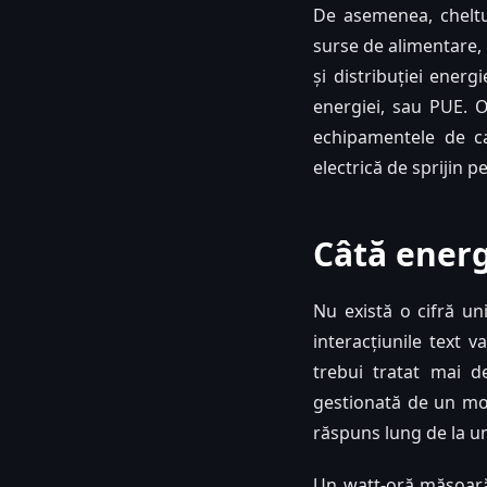
De asemenea, cheltui
surse de alimentare, r
și distribuției energ
energiei, sau PUE. O
echipamentele de ca
electrică de sprijin 
Câtă energ
Nu există o cifră un
interacțiunile text v
trebui tratat mai 
gestionată de un mod
răspuns lung de la u
Un watt-oră măsoară