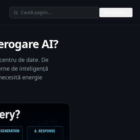
Caută în TheAIMeters
Romanian
erogare AI?
centru de date. De
erne de inteligență
 necesită energie