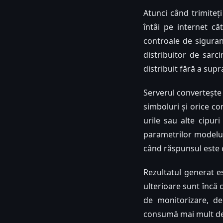
Atunci când trimiteți
întâi pe internet că
controale de siguranț
distribuitor de sarci
distribuit fără a supr
Serverul convertește 
simboluri și orice co
urile sau alte cipuri
parametrilor modelul
când răspunsul este 
Rezultatul generat es
ulterioare sunt încă c
de monitorizare, de
consumă mai mult dec