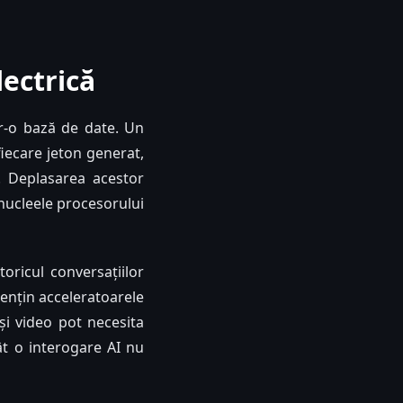
ectrică
tr-o bază de date. Un
iecare jeton generat,
. Deplasarea acestor
nucleele procesorului
oricul conversațiilor
mențin acceleratoarele
și video pot necesita
ât o interogare AI nu