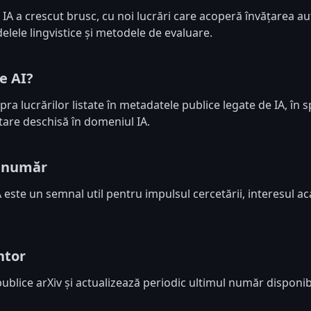
 IA a crescut brusc, cu noi lucrări care acoperă învățarea a
elele lingvistice și metodele de evaluare.
re AI?
a lucrărilor listate în metadatele publice legate de IA, în sp
tare deschisă în domeniul IA.
t număr
este un semnal util pentru impulsul cercetării, interesul ac
ntor
blice arXiv și actualizează periodic ultimul număr disponibil