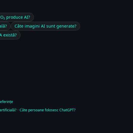
CO₂ produce AI?
ală?
Câte imagini AI sunt generate?
A există?
referințe
tificială?
·
Câte persoane folosesc ChatGPT?