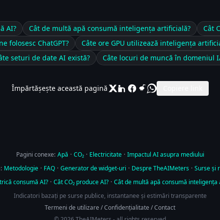
ă AI?
Cât de multă apă consumă inteligența artificială?
Cât 
ne folosesc ChatGPT?
Câte ore GPU utilizează inteligența artifici
âte seturi de date AI există?
Câte locuri de muncă în domeniul I
Împărtășește această pagină
Copiere link
Pagini conexe:
Apă
·
CO₂
·
Electricitate
·
Impactul AI asupra mediului
:
Metodologie
·
FAQ
·
Generator de widget-uri
·
Despre TheAIMeters
·
Surse și 
trică consumă AI?
·
Cât CO₂ produce AI?
·
Cât de multă apă consumă inteligența ar
Indicatori bazați pe surse publice, instantanee și estimări transparente
Termeni de utilizare
/
Confidențialitate
/
Contact
© 2026 TheAIMeters - all rights reserved