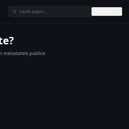
Caută în TheAIMeters
Romanian
te?
in metadatele publice