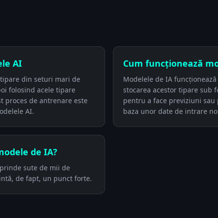
le AI
Cum funcționează mod
tipare din seturi mari de
Modelele de IA funcționează 
oi folosind acele tipare
stocarea acestor tipare sub f
st proces de antrenare este
pentru a face previziuni sau 
odelele AI.
baza unor date de intrare no
modele de IA?
prinde sute de mii de
ntă, de fapt, un punct forte.