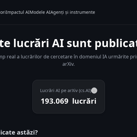
ori
Impactul AI
Modele AI
Agenți și instrumente
te lucrări AI sunt publica
p real a lucrărilor de cercetare în domeniul IA urmărite pr
arXiv.
Lucrări AI pe arXiv (cs.AI)
i
193.069
lucrări
icate astăzi?