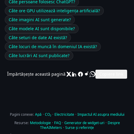
Câte persoane folosesc ChatGPT?
Câte ore GPU utilizează inteligența artificială?
Câte imagini AI sunt generate?
Câte modele AI sunt disponibile?
Câte seturi de date AI există?
Câte locuri de muncă în domeniul IA există?
Câte lucrări AI sunt publicate?
Împărtășește această pagină
Copiere link
Pagini conexe:
Apă
·
CO₂
·
Electricitate
·
Impactul AI asupra mediului
Resurse:
Metodologie
·
FAQ
·
Generator de widget-uri
·
Despre
TheAIMeters
·
Surse și referințe