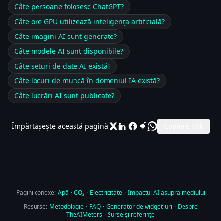
Câte persoane folosesc ChatGPT?
Câte ore GPU utilizează inteligența artificială?
Câte imagini AI sunt generate?
Câte modele AI sunt disponibile?
Câte seturi de date AI există?
Câte locuri de muncă în domeniul IA există?
Câte lucrări AI sunt publicate?
Împărtășește această pagină
Copiere link
Pagini conexe:
Apă
·
CO₂
·
Electricitate
·
Impactul AI asupra mediului
Resurse:
Metodologie
·
FAQ
·
Generator de widget-uri
·
Despre
TheAIMeters
·
Surse și referințe