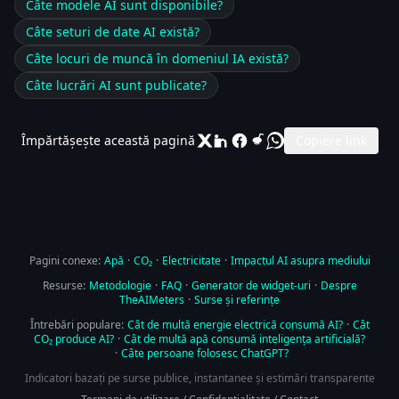
Câte modele AI sunt disponibile?
Câte seturi de date AI există?
Câte locuri de muncă în domeniul IA există?
Câte lucrări AI sunt publicate?
Împărtășește această pagină
Copiere link
Pagini conexe:
Apă
·
CO₂
·
Electricitate
·
Impactul AI asupra mediului
Resurse:
Metodologie
·
FAQ
·
Generator de widget-uri
·
Despre
TheAIMeters
·
Surse și referințe
Întrebări populare:
Cât de multă energie electrică consumă AI?
·
Cât
CO₂ produce AI?
·
Cât de multă apă consumă inteligența artificială?
·
Câte persoane folosesc ChatGPT?
Indicatori bazați pe surse publice, instantanee și estimări transparente