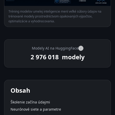
Tréning modelov umelej inteligencie mení veľké súbory údajov na
trénované modely prostredníctvom opakovaných výpočtov,
optimalizácie a vyhodnocovania.
Modely AI na HuggingFace
i
2 976 018
modely
Obsah
Školenie začína údajmi
Neurónové siete a parametre