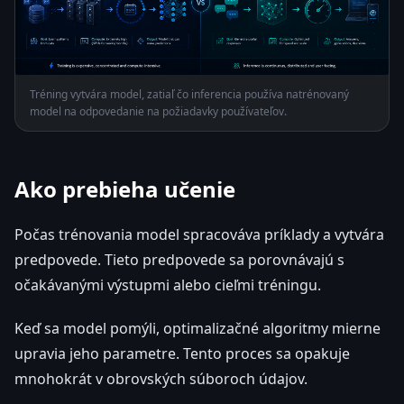
Tréning vytvára model, zatiaľ čo inferencia používa natrénovaný
model na odpovedanie na požiadavky používateľov.
Ako prebieha učenie
Počas trénovania model spracováva príklady a vytvára
predpovede. Tieto predpovede sa porovnávajú s
očakávanými výstupmi alebo cieľmi tréningu.
Keď sa model pomýli, optimalizačné algoritmy mierne
upravia jeho parametre. Tento proces sa opakuje
mnohokrát v obrovských súboroch údajov.