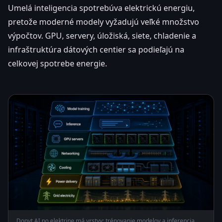
Umelá inteligencia spotrebúva elektrickú energiu,
pretože moderné modely vyžadujú veľké množstvo
výpočtov. GPU, servery, úložiská, siete, chladenie a
infraštruktúra dátových centier sa podieľajú na
celkovej spotrebe energie.
Dopyt AI po elektrine má vrstvy: trénovanie modelov a inferencia