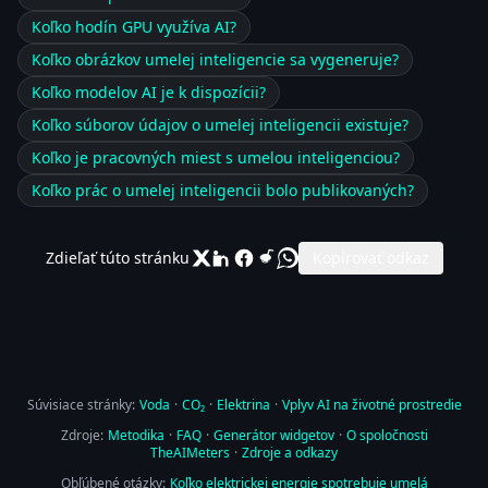
Koľko hodín GPU využíva AI?
Koľko obrázkov umelej inteligencie sa vygeneruje?
Koľko modelov AI je k dispozícii?
Koľko súborov údajov o umelej inteligencii existuje?
Koľko je pracovných miest s umelou inteligenciou?
Koľko prác o umelej inteligencii bolo publikovaných?
Zdieľať túto stránku
Kopírovať odkaz
Súvisiace stránky:
Voda
·
CO₂
·
Elektrina
·
Vplyv AI na životné prostredie
Zdroje:
Metodika
·
FAQ
·
Generátor widgetov
·
O spoločnosti
TheAIMeters
·
Zdroje a odkazy
Obľúbené otázky:
Koľko elektrickej energie spotrebuje umelá