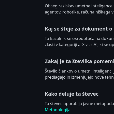
Obseg raziskav umetne inteligence se
agentov, robotike, računalniškega v
Kaj se šteje za dokument o
Ta kazalnik se osredotoča na dokum
zlasti v kategoriji arXiv cs.AI, ki s
Zakaj je ta številka pome
Število člankov o umetni inteligenci
predlagajo in izmenjujejo nove tehn
Kako deluje ta števec
Ta števec uporablja javne metapodatk
Metodologija
.