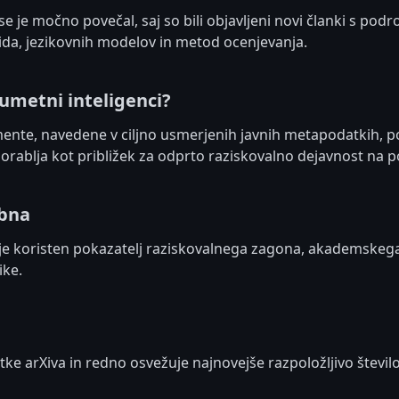
 je močno povečal, saj so bili objavljeni novi članki s podr
ida, jezikovnih modelov in metod ocenjevanja.
 umetni inteligenci?
ente, navedene v ciljno usmerjenih javnih metapodatkih, p
e uporablja kot približek za odprto raziskovalno dejavnost na
mbna
 je koristen pokazatelj raziskovalnega zagona, akademskega 
ike.
e arXiva in redno osvežuje najnovejše razpoložljivo število