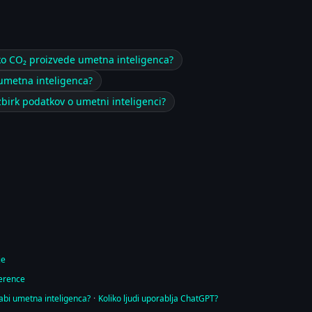
ko CO₂ proizvede umetna inteligenca?
 umetna inteligenca?
 zbirk podatkov o umetni inteligenci?
je
ference
abi umetna inteligenca?
·
Koliko ljudi uporablja ChatGPT?