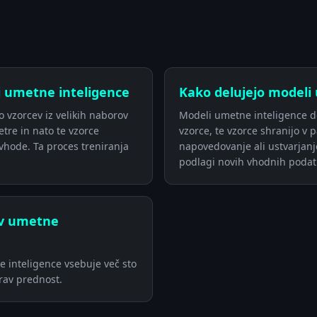
i umetne inteligence
Kako delujejo modeli
jo vzorcev iz velikih naborov
Modeli umetne inteligence de
tre in nato te vzorce
vzorce, te vzorce shranijo v 
vhode. Ta proces treniranja
napovedovanje ali ustvarjanj
podlagi novih vhodnih podat
ov umetne
 inteligence vsebuje več sto
prav prednost.