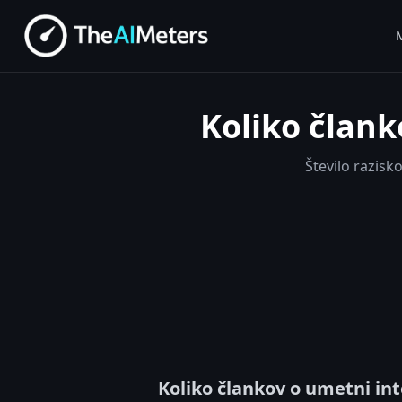
M
Koliko člank
Število razisk
Koliko člankov o umetni int