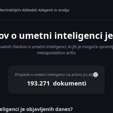
erilniki
Vpliv AI
Modeli AI
Agenti in orodja
ov o umetni inteligenci je
ovalnih člankov o umetni inteligenci, ki jih je mogoče spremlj
metapodatkov arXiv.
Prispevki o umetni inteligenci na arXivu (cs.AI)
i
193.271
dokumenti
eligenci je objavljenih danes?