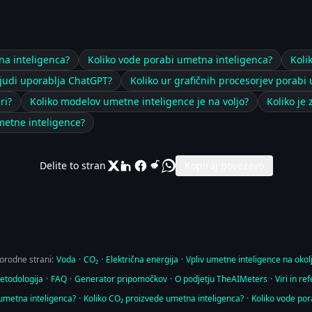
na inteligenca?
Koliko vode porabi umetna inteligenca?
Koli
ljudi uporablja ChatGPT?
Koliko ur grafičnih procesorjev porabi
ri?
Koliko modelov umetne inteligence je na voljo?
Koliko je
metne inteligence?
Delite to stran
Kopiraj povezavo
orodne strani:
Voda
·
CO₂
·
Električna energija
·
Vpliv umetne inteligence na okol
etodologija
·
FAQ
·
Generator pripomočkov
·
O podjetju TheAIMeters
·
Viri in re
 umetna inteligenca?
·
Koliko CO₂ proizvede umetna inteligenca?
·
Koliko vode por