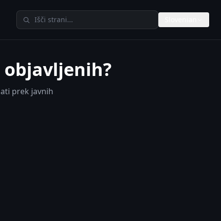
Iskanje po TheAIMeters
Slovenian
 objavljenih?
ati prek javnih