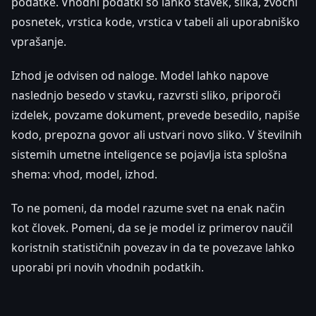
podatke. Vhodni podatki so lahko stavek, slika, zvočni
posnetek, vrstica kode, vrstica v tabeli ali uporabniško
vprašanje.
Izhod je odvisen od naloge. Model lahko napove
naslednjo besedo v stavku, razvrsti sliko, priporoči
izdelek, povzame dokument, prevede besedilo, napiše
kodo, prepozna govor ali ustvari novo sliko. V številnih
sistemih umetne inteligence se pojavlja ista splošna
shema: vhod, model, izhod.
To ne pomeni, da model razume svet na enak način
kot človek. Pomeni, da se je model iz primerov naučil
koristnih statističnih povezav in da te povezave lahko
uporabi pri novih vhodnih podatkih.