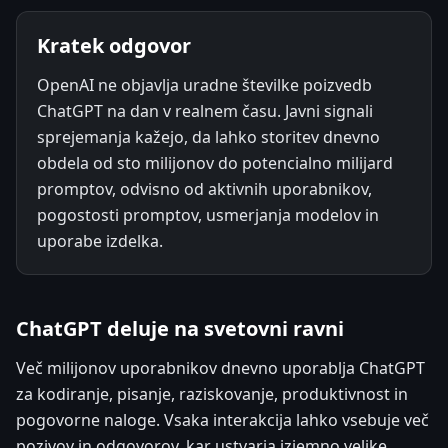
Kratek odgovor
OpenAI ne objavlja uradne številke poizvedb
ChatGPT na dan v realnem času. Javni signali
sprejemanja kažejo, da lahko storitev dnevno
obdela od sto milijonov do potencialno milijard
promptov, odvisno od aktivnih uporabnikov,
pogostosti promptov, usmerjanja modelov in
uporabe izdelka.
ChatGPT deluje na svetovni ravni
Več milijonov uporabnikov dnevno uporablja ChatGPT
za kodiranje, pisanje, raziskovanje, produktivnost in
pogovorne naloge. Vsaka interakcija lahko vsebuje več
pozivov in odgovorov, kar ustvarja izjemno velike