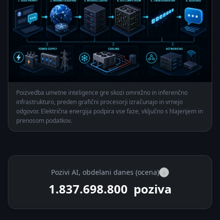
Poizvedba umetne inteligence gre skozi omrežno in inferenčno
infrastrukturo, preden grafični procesorji izračunajo in vrnejo
odgovor. Električna energija podpira vse faze, vključno s hlajenjem in
prenosom podatkov.
Pozivi AI, obdelani danes (ocena)
i
1.837.719.550
poziva