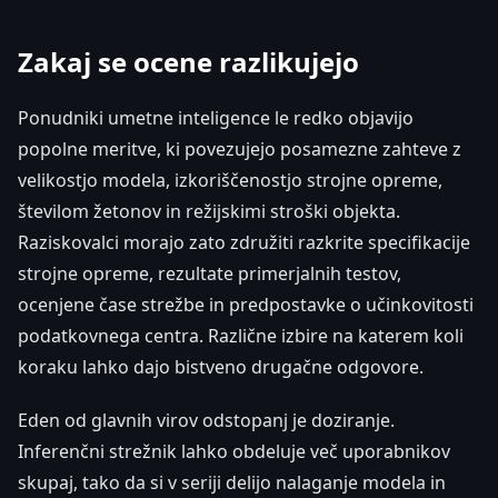
Zakaj se ocene razlikujejo
Ponudniki umetne inteligence le redko objavijo
popolne meritve, ki povezujejo posamezne zahteve z
velikostjo modela, izkoriščenostjo strojne opreme,
številom žetonov in režijskimi stroški objekta.
Raziskovalci morajo zato združiti razkrite specifikacije
strojne opreme, rezultate primerjalnih testov,
ocenjene čase strežbe in predpostavke o učinkovitosti
podatkovnega centra. Različne izbire na katerem koli
koraku lahko dajo bistveno drugačne odgovore.
Eden od glavnih virov odstopanj je doziranje.
Inferenčni strežnik lahko obdeluje več uporabnikov
skupaj, tako da si v seriji delijo nalaganje modela in