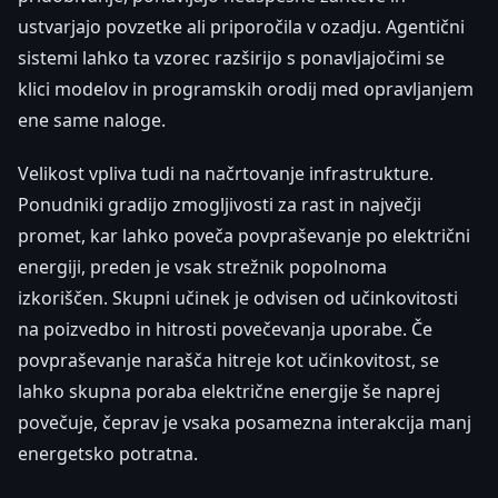
ustvarjajo povzetke ali priporočila v ozadju. Agentični
sistemi lahko ta vzorec razširijo s ponavljajočimi se
klici modelov in programskih orodij med opravljanjem
ene same naloge.
Velikost vpliva tudi na načrtovanje infrastrukture.
Ponudniki gradijo zmogljivosti za rast in največji
promet, kar lahko poveča povpraševanje po električni
energiji, preden je vsak strežnik popolnoma
izkoriščen. Skupni učinek je odvisen od učinkovitosti
na poizvedbo in hitrosti povečevanja uporabe. Če
povpraševanje narašča hitreje kot učinkovitost, se
lahko skupna poraba električne energije še naprej
povečuje, čeprav je vsaka posamezna interakcija manj
energetsko potratna.