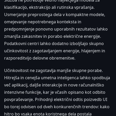
Služba ne potrebuje vedno največjega modela za
klasifikacijo, ekstrakcijo ali rutinska vprašanja.
Usmerjanje preprostega dela v kompaktne modele,
omejevanje nepotrebnega konteksta in
predpomnjenje ponovno uporabnih rezultatov lahko
zmanjša zakasnitev in porabo električne energije.
Podatkovni centri lahko dodatno izboljšajo skupno
učinkovitost z zagotavljanjem energije, hlajenjem in
razporeditvijo delovne obremenitve.
Učinkovitost ne zagotavlja manjše skupne porabe.
Hitrejša in cenejša umetna inteligenca lahko spodbuja
več aplikacij, daljše interakcije in nove računalniško
intenzivne funkcije, kar je včasih opisano kot odbito
povpraševanje. Prihodnji električni odtis poizvedb UI
bo torej odvisen od dveh konkurenčnih trendov: kako
hitro bo vsaka enota koristnega dela postala