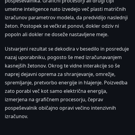
pospeševalnika. Grafični procesorji ali drugi čipi
umetne inteligence nato izvedejo več plasti matričnih
izračunov parametrov modela, da predvidijo naslednji
žeton. Postopek se večkrat ponovi, dokler odziv ni
popoln ali dokler ne doseže nastavljene meje.
Ustvarjeni rezultat se dekodira v besedilo in posreduje
nazaj uporabniku, pogosto še med izračunavanjem
kasnejših žetonov. Okrog te vidne interakcije so še
naprej dejavni oprema za shranjevanje, omrežje,
spremljanje, pretvorbo energije in hlajenje. Poizvedba
zato porabi več kot samo električna energija,
izmerjena na grafičnem procesorju, čeprav
pospeševalnik običajno opravi večino intenzivnih
izračunov.