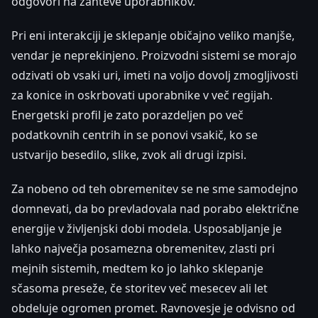
odgovori na zahteve uporabnikov.
Pri eni interakciji je sklepanje običajno veliko manjše,
vendar je neprekinjeno. Proizvodni sistemi se morajo
odzivati ob vsaki uri, imeti na voljo dovolj zmogljivosti
za konice in oskrbovati uporabnike v več regijah.
Energetski profil je zato porazdeljen po več
podatkovnih centrih in se ponovi vsakič, ko se
ustvarijo besedilo, slike, zvok ali drugi izpisi.
Za nobeno od teh obremenitev se ne sme samodejno
domnevati, da bo prevladovala nad porabo električne
energije v življenjski dobi modela. Usposabljanje je
lahko največja posamezna obremenitev, zlasti pri
mejnih sistemih, medtem ko jo lahko sklepanje
sčasoma preseže, če storitev več mesecev ali let
obdeluje ogromen promet. Ravnovesje je odvisno od