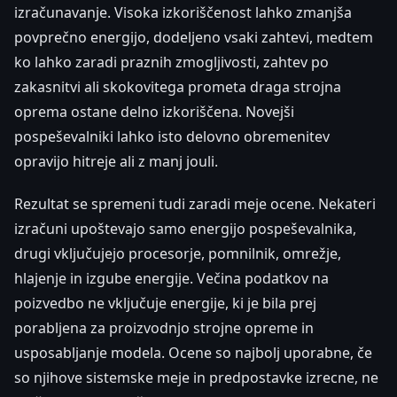
izračunavanje. Visoka izkoriščenost lahko zmanjša
povprečno energijo, dodeljeno vsaki zahtevi, medtem
ko lahko zaradi praznih zmogljivosti, zahtev po
zakasnitvi ali skokovitega prometa draga strojna
oprema ostane delno izkoriščena. Novejši
pospeševalniki lahko isto delovno obremenitev
opravijo hitreje ali z manj jouli.
Rezultat se spremeni tudi zaradi meje ocene. Nekateri
izračuni upoštevajo samo energijo pospeševalnika,
drugi vključujejo procesorje, pomnilnik, omrežje,
hlajenje in izgube energije. Večina podatkov na
poizvedbo ne vključuje energije, ki je bila prej
porabljena za proizvodnjo strojne opreme in
usposabljanje modela. Ocene so najbolj uporabne, če
so njihove sistemske meje in predpostavke izrecne, ne