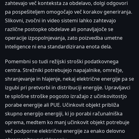
zahtevajo več konteksta za obdelavo, dolgi odgovori
pa pospešiteljem omogočajo več korakov generiranja.
Slikovni, zvočni in video sistemi lahko zahtevajo
različne postopke obdelave ali ponavljajoče se
operacije izpopolnjevanja, zato poizvedba umetne
inteligence ni ena standardizirana enota dela.
Pomembni so tudi režijski stroški podatkovnega
centra. Strežniki potrebujejo napajalnike, omrežje,
shranjevanje in hlajenje, nekaj električne energije pa se
izgubi pri pretvorbi in distribuciji energije. Upravljavci
te splošne stroške pogosto izražajo z učinkovitostjo
porabe energije ali PUE. Učinkovit objekt približa
skupno energijo energiji, ki jo porabi računalniška
oprema, medtem ko manj učinkovit objekt potrebuje
več podporne električne energije za enako delovno