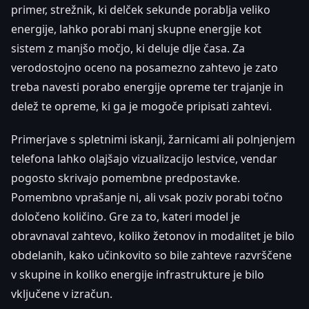
primer, strežnik, ki delček sekunde porablja veliko
energije, lahko porabi manj skupne energije kot
sistem z manjšo močjo, ki deluje dlje časa. Za
verodostojno oceno na posamezno zahtevo je zato
treba navesti porabo energije opreme ter trajanje in
delež te opreme, ki ga je mogoče pripisati zahtevi.
Primerjave s spletnimi iskanji, žarnicami ali polnjenjem
telefona lahko olajšajo vizualizacijo lestvice, vendar
pogosto skrivajo pomembne predpostavke.
Pomembno vprašanje ni, ali vsak poziv porabi točno
določeno količino. Gre za to, kateri model je
obravnaval zahtevo, koliko žetonov in modalitet je bilo
obdelanih, kako učinkovito so bile zahteve razvrščene
v skupine in koliko energije infrastrukture je bilo
vključene v izračun.