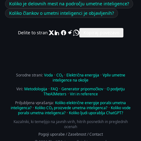
Koliko je delovnih mest na področju umetne inteligence?
Koliko člankov o umetni inteligenci je objavljenih?
Delite to stran
Kopiraj povezavo
Sorodne strani:
Voda
·
CO₂
·
Električna energija
·
Vpliv umetne
inteligence na okolje
Viri:
Metodologija
·
FAQ
·
Generator pripomočkov
·
O podjetju
TheAIMeters
·
Viri in reference
Priljubljena vprašanja:
Koliko električne energije porabi umetna
inteligenca?
·
Koliko CO₂ proizvede umetna inteligenca?
·
Koliko vode
porabi umetna inteligenca?
·
Koliko ljudi uporablja ChatGPT?
Kazalniki, ki temeljijo na javnih virih, hitrih posnetkih in preglednih
ocenah
Pogoji uporabe
/
Zasebnost
/
Contact