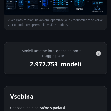
Z večkratnim izračunavanjem, optimizacijo in vrednotenjem se velike
zbirke podatkov spremenijo v učne modele.
Modeli umetne inteligence na portalu
i
HuggingFace
2.972.753
modeli
Vsebina
Usposabljanje se začne s podatki