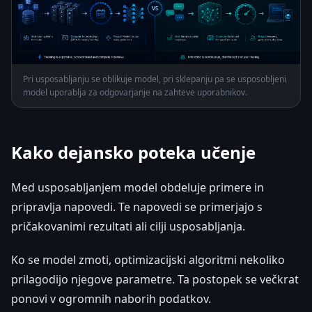
Pri usposabljanju se oblikuje model, pri sklepanju pa se usposobljeni
model uporablja za odgovarjanje na zahteve uporabnikov.
Kako dejansko poteka učenje
Med usposabljanjem model obdeluje primere in
pripravlja napovedi. Te napovedi se primerjajo s
pričakovanimi rezultati ali cilji usposabljanja.
Ko se model zmoti, optimizacijski algoritmi nekoliko
prilagodijo njegove parametre. Ta postopek se večkrat
ponovi v ogromnih naborih podatkov.