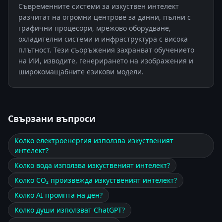
Съвременните системи за изкуствен интелект
разчитат на огромни центрове за данни, пълни с
графични процесори, мрежово оборудване,
охладителни системи и инфраструктура с висока
плътност. Тези съоръжения захранват обучението
на ИИ, изводите, генерирането на изображения и
широкомащабните езикови модели.
Свързани въпроси
Колко електроенергия използва изкуственият
интелект?
Колко вода използва изкуственият интелект?
Колко CO₂ произвежда изкуственият интелект?
Колко AI промпта на ден?
Колко души използват ChatGPT?