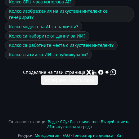
Колко GPU-часа използва AI?
Колко изображения на изкуствен интелект се
генерират?
Колко модела на AI са налични?
Колко са наборите от данни за ИИ?
Колко са работните места с изкуствен интелект?
Колко статии за ИИ са публикувани?
Споделяне на тази страница
Копиране на връзката
Свързани страници:
Вода
·
CO₂
·
Електричество
·
Въздействие на
AI върху околната среда
Ресурси:
Методология
·
FAQ
·
Генератор на джаджи
·
За