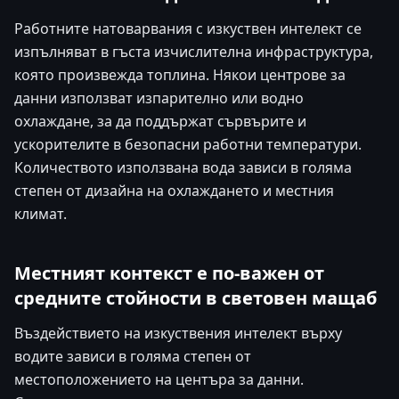
Работните натоварвания с изкуствен интелект се
изпълняват в гъста изчислителна инфраструктура,
която произвежда топлина. Някои центрове за
данни използват изпарително или водно
охлаждане, за да поддържат сървърите и
ускорителите в безопасни работни температури.
Количеството използвана вода зависи в голяма
степен от дизайна на охлаждането и местния
климат.
Местният контекст е по-важен от
средните стойности в световен мащаб
Въздействието на изкуствения интелект върху
водите зависи в голяма степен от
местоположението на центъра за данни.