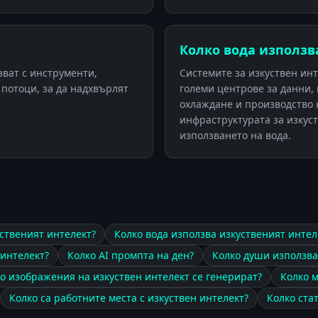
Колко вода използв
зват с инструменти,
Системите за изкуствен инт
 потоци, за да надхвърлят
големи центрове за данни, 
охлаждане и производство 
инфраструктурата за изкус
използването на вода.
ственият интелект?
Колко вода използва изкуственият интел
 интелект?
Колко AI промпта на ден?
Колко души използва
о изображения на изкуствен интелект се генерират?
Колко м
Колко са работните места с изкуствен интелект?
Колко ста