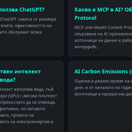
ползва ChatGPT?
Какво е MCP в AI? О
Protocol
 ChatGPT зависи от размера
телите, ефективността на
MCP, или Model Context Prot
оито обслужват всяка
свързване на AI приложен
източници на данни и рабо
интерфейс.
ствен интелект
AI Carbon Emissions 
 вода?
Оценки в реално време на в
днес и от началото на годи
телект използва вода, тъй
източници и прозрачни до
ри (GPU) с висока плътност
епрекъснато да се отвежда.
фективно, но неговото
мата, проекта на
вото на електроенергия и