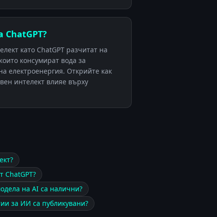
а ChatGPT?
елект като ChatGPT разчитат на
които консумират вода за
на електроенергия. Открийте как
твен интелект влияе върху
ект?
т ChatGPT?
одела на AI са налични?
тии за ИИ са публикувани?