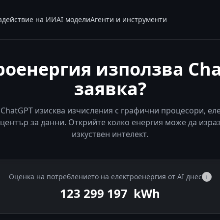
здействие на ИИ
AI модели
Агенти и инструменти
роенергия използва Cha
заявка?
в ChatGPT изисква изчисления с графични процесори, ел
център за данни. Открийте колко енергия може да израз
изкуствен интелект.
Оценка на потреблението на електроенергия от AI днес
i
123 300 181
kWh