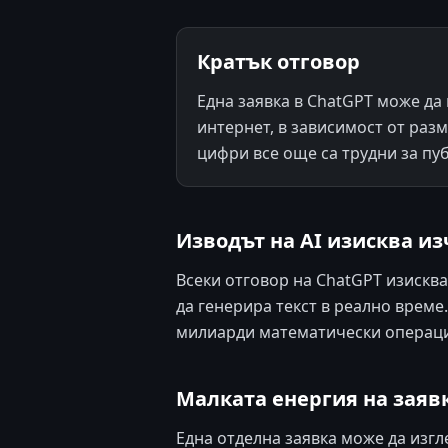
Кратък отговор
Една заявка в ChatGPT може да
интернет, в зависимост от раз
цифри все още са трудни за пу
Изводът на AI изисква и
Всеки отговор на ChatGPT изисква
да генерира текст в реално време
милиарди математически операци
Малката енергия на заяв
Една отделна заявка може да изг