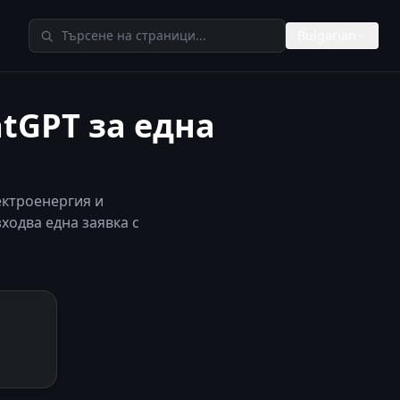
Търсене в TheAIMeters
Bulgarian
tGPT за една
ектроенергия и
ходва една заявка с