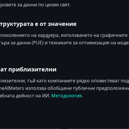
ровете за данни по целия свят.
труктурата е от значение
 поколението на хардуера, използването на графичните 
ъра за данни (PUE) и техниките за оптимизация на моде
ват приблизителни
лизителни, тъй като компаниите рядко оповестяват по
 TheAIMeters използва обобщени публични предположени
абната дейност на ИИ.
Методология
.