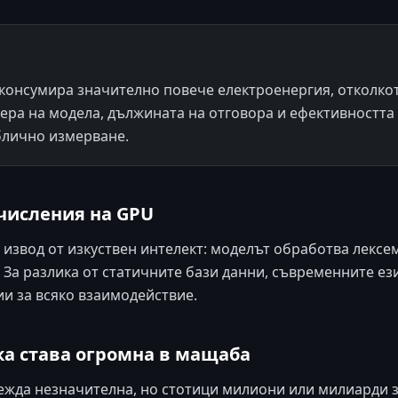
 консумира значително повече електроенергия, отколко
мера на модела, дължината на отговора и ефективността
блично измерване.
зчисления на GPU
 извод от изкуствен интелект: моделът обработва лексем
. За разлика от статичните бази данни, съвременните 
и за всяко взаимодействие.
ка става огромна в мащаба
лежда незначителна, но стотици милиони или милиарди з