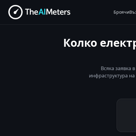
Броячи
Въ
Колко елект
Всяка заявка 
инфраструктура на 