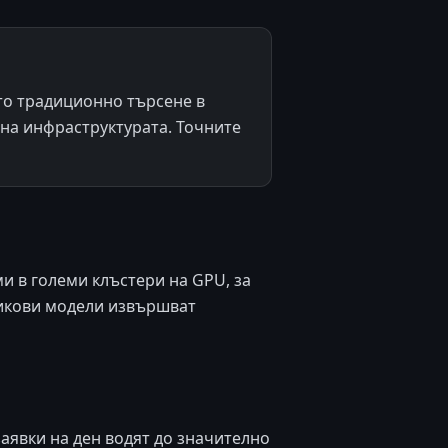
то традиционно търсене в
 на инфраструктурата. Точните
и в големи клъстери на GPU, за
езикови модели извършват
аявки на ден водят до значително