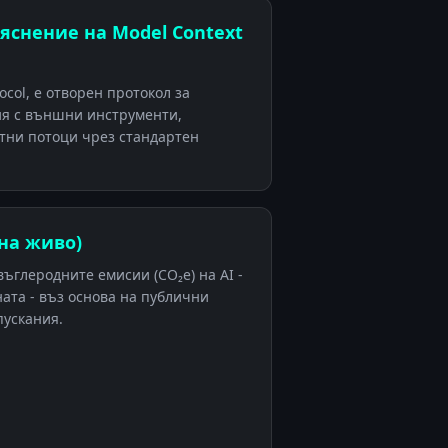
бяснение на Model Context
ocol, е отворен протокол за
ия с външни инструменти,
тни потоци чрез стандартен
(на живо)
ъглеродните емисии (CO₂e) на AI -
ната - въз основа на публични
пускания.