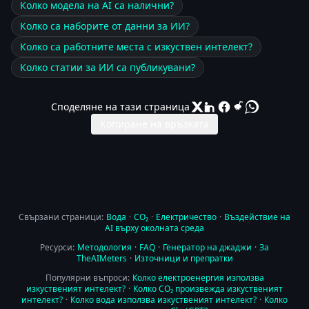
Колко модела на AI са налични?
Колко са наборите от данни за ИИ?
Колко са работните места с изкуствен интелект?
Колко статии за ИИ са публикувани?
Споделяне на тази страница
Копиране на връзката
Свързани страници:
Вода
·
CO₂
·
Електричество
·
Въздействие на
AI върху околната среда
Ресурси:
Методология
·
FAQ
·
Генератор на джаджи
·
За
TheAIMeters
·
Източници и препратки
Популярни въпроси:
Колко електроенергия използва
изкуственият интелект?
·
Колко CO₂ произвежда изкуственият
интелект?
·
Колко вода използва изкуственият интелект?
·
Колко