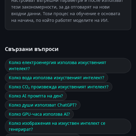
настройват вътрешни параметри и после използват
тези закономерности, за да отговарят на нови
входни данни. Този процес на обучение е основата
на начина, по който работят моделите на ИИ.
Свързани въпроси
Колко електроенергия използва изкуственият
интелект?
Колко вода използва изкуственият интелект?
Колко CO₂ произвежда изкуственият интелект?
Колко AI промпта на ден?
Колко души използват ChatGPT?
Колко GPU-часа използва AI?
Колко изображения на изкуствен интелект се
генерират?