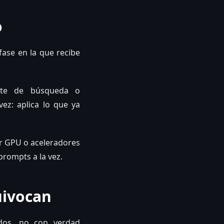
o
fase en la que recibe
ente de búsqueda o
ez: aplica lo que ya
r GPU o aceleradores
prompts a la vez.
uivocan
dos, no con verdad