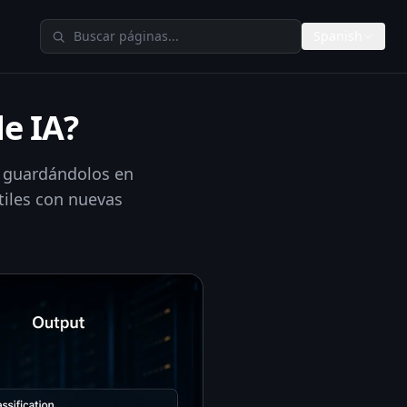
Buscar en TheAIMeters
Spanish
e IA?
, guardándolos en
tiles con nuevas