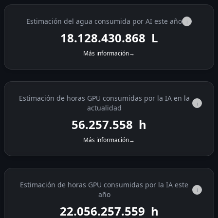
Estimación del agua consumida por AI este año
i
18.128.431.511
L
Más información
→
Estimación de horas GPU consumidas por la IA en la
i
actualidad
56.258.339
h
Más información
→
Estimación de horas GPU consumidas por la IA este
i
año
22.056.258.340
h