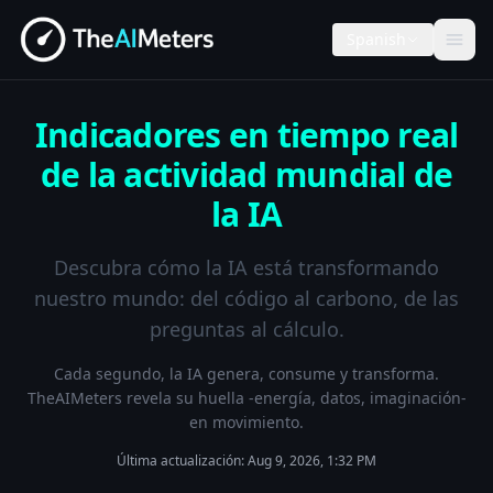
Spanish
Indicadores en tiempo real
de la actividad mundial de
la IA
Descubra cómo la IA está transformando
nuestro mundo: del código al carbono, de las
preguntas al cálculo.
Cada segundo, la IA genera, consume y transforma.
TheAIMeters revela su huella -energía, datos, imaginación-
en movimiento.
Última actualización:
Aug 9, 2026, 1:32 PM