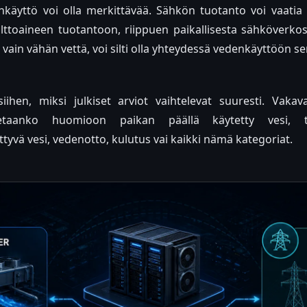
nkäyttö voi olla merkittävää. Sähkön tuotanto voi vaatia
lttoaineen tuotantoon, riippuen paikallisesta sähköverkos
 vain vähän vettä, voi silti olla yhteydessä vedenkäyttöön
ihen, miksi julkiset arviot vaihtelevat suuresti. Vakav
etaanko huomioon paikan päällä käytetty vesi, to
tyvä vesi, vedenotto, kulutus vai kaikki nämä kategoriat.