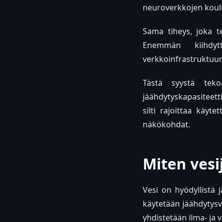
neuroverkkojen koulu
Sama tiheys, joka t
Enemmän kiihdytt
verkkoinfrastruktuur
Tästä syystä teko
jäähdytyskapasiteettii
silti rajoittaa käyt
näkökohdat.
Miten vesi
Vesi on hyödyllistä 
käytetään jäähdytysve
yhdistetään ilma- ja