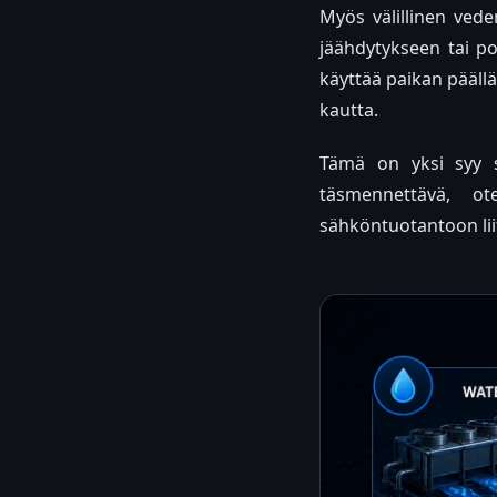
Myös välillinen vede
jäähdytykseen tai po
käyttää paikan päällä
kautta.
Tämä on yksi syy si
täsmennettävä, ot
sähköntuotantoon liit