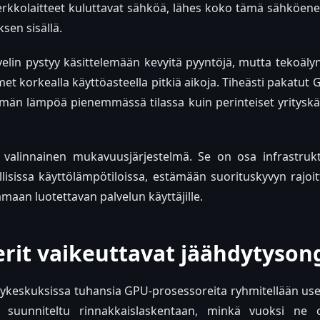
 verkkolaitteet kuluttavat sähköä, lähes koko tämä sähköen
en sisällä.
velin pystyy käsittelemään kevyitä pyyntöjä, mutta tekoälyn
imet korkealla käyttöasteella pitkiä aikoja. Tiheästi pakatut 
n lämpöä pienemmässä tilassa kuin perinteiset yrityskäyt
e valinnainen mukavuusjärjestelmä. Se on osa infrastrukt
llisissa käyttölämpötiloissa, estämään suorituskyvyn rajo
tamaan luotettavan palvelun käyttäjille.
erit vaikeuttavat jäähdytyso
lykeskuksissa tuhansia GPU-prosessoreita ryhmitellään use
 suunniteltu rinnakkaislaskentaan, minkä vuoksi ne ov