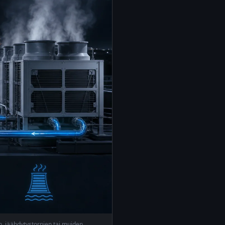
n, jäähdytystornien tai muiden