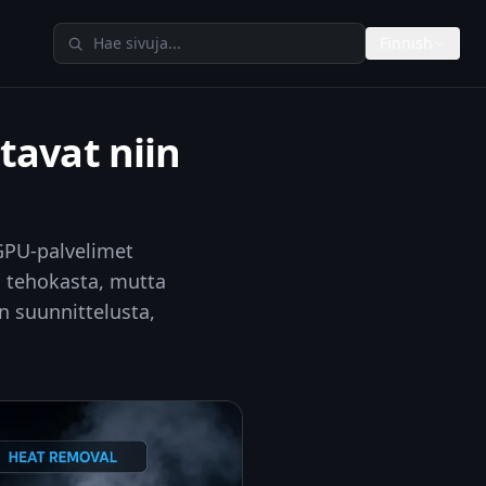
Hae TheAIMetersista
Finnish
tavat niin
 GPU-palvelimet
la tehokasta, mutta
n suunnittelusta,