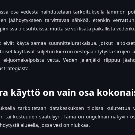
ässä osa vedestä haihdutetaan tarkoituksella lämmön poi
en jäähdytykseen tarvittavaa sähköä, etenkin verrattun
missä olosuhteissa, mutta se voi lisätä paikallista vedenku
t eivät käytä samaa suunnitteluratkaisua. Jotkut laitoks
oiset käyttävät suljetun kierron nestejäähdytystä sirujen lä
i ei-juomakelpoista vettä. Veden jalanjälki riippuu jäähd
astrategiasta.
ra käyttö on vain osa kokona
uksella tarkoitetaan datakeskuksen tiloissa kulutettua v
en tai kosteuden säätelyyn. Tämä on ongelman näkyvin osa
dytystä alueella, jossa vesi on niukkaa.