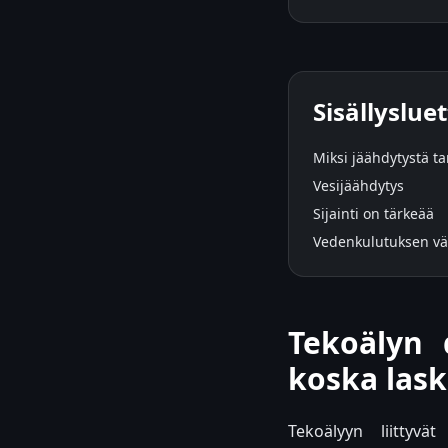
Sisällysluet
Miksi jäähdytystä ta
Vesijäähdytys
Sijainti on tärkeää
Vedenkulutuksen v
Tekoälyn 
koska las
Tekoälyyn liittyvä