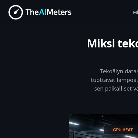
Mi
Miksi tek
Tekoälyn datak
tuottavat lämpöä, 
sen paikalliset 