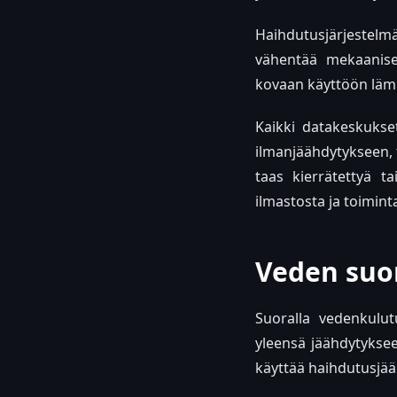
Haihdutusjärjestelm
vähentää mekaanise
kovaan käyttöön lämpi
Kaikki datakeskukse
ilmanjäähdytykseen, t
taas kierrätettyä ta
ilmastosta ja toimint
Veden suo
Suoralla vedenkulut
yleensä jäähdytykse
käyttää haihdutusjääh