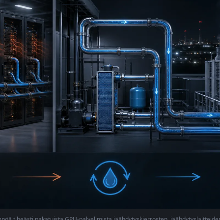
pöä tiheästi pakatuista GPU-palvelimista jäähdytyskierrosten, jäähdytyslaitteide