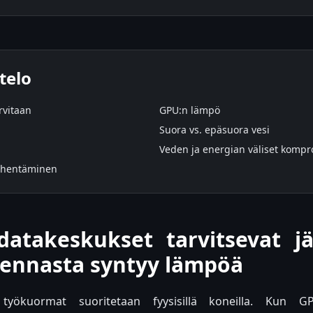
telo
rvitaan
GPU:n lämpö
Suora vs. epäsuora vesi
Veden ja energian väliset kompr
ähentäminen
datakeskukset tarvitsevat jä
kennasta syntyy lämpöä
t työkuormat suoritetaan fyysisillä koneilla. Kun GP