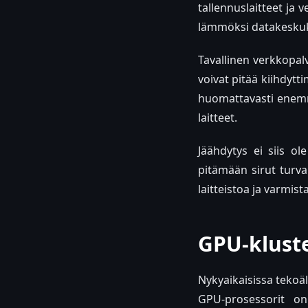
tallennuslaitteet ja
lämmöksi datakeskuks
Tavallinen verkkopal
voivat pitää kiihdytt
huomattavasti enemmä
laitteet.
Jäähdytys ei siis ol
pitämään sirut turva
laitteistoa ja varmis
GPU-klust
Nykyaikaisissa tekoä
GPU-prosessorit on