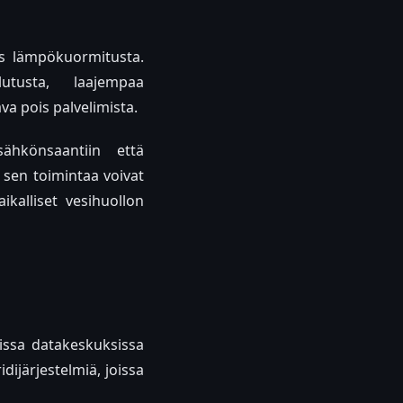
ös lämpökuormitusta.
utusta, laajempaa
a pois palvelimista.
ähkönsaantiin että
ta sen toimintaa voivat
ikalliset vesihuollon
issa datakeskuksissa
dijärjestelmiä, joissa