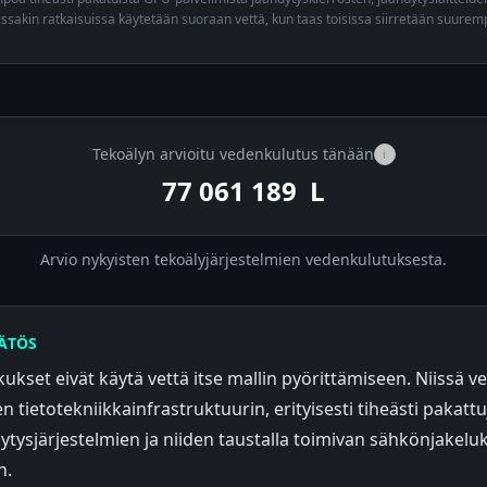
issakin ratkaisuissa käytetään suoraan vettä, kun taas toisissa siirretään suur
Tekoälyn arvioitu vedenkulutus tänään
i
77 062 295
L
Arvio nykyisten tekoälyjärjestelmien vedenkulutuksesta.
ÄTÖS
ukset eivät käytä vettä itse mallin pyörittämiseen. Niissä v
n tietotekniikkainfrastruktuurin, erityisesti tiheästi pakatt
dytysjärjestelmien ja niiden taustalla toimivan sähkönjakel
n.