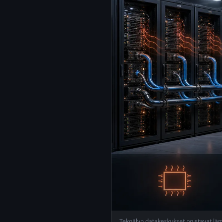
Tekoälyn datakeskukset poistavat läm