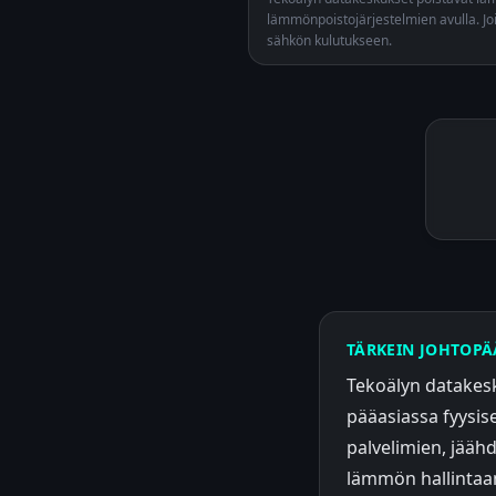
lämmönpoistojärjestelmien avulla. Jo
sähkön kulutukseen.
TÄRKEIN JOHTOPÄ
Tekoälyn datakesk
pääasiassa fyysise
palvelimien, jääh
lämmön hallintaa