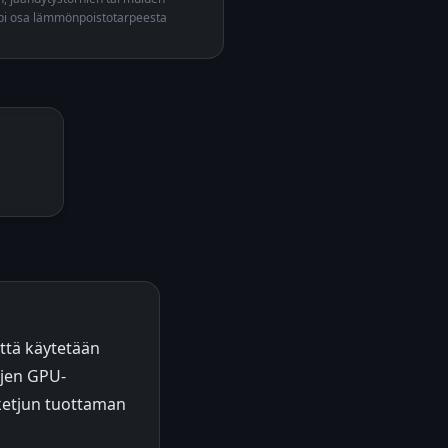
empi osa lämmönpoistotarpeesta
että käytetään
ujen GPU-
uketjun tuottaman