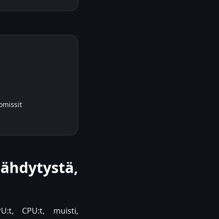
omissit
ähdytystä,
U:t, CPU:t, muisti,