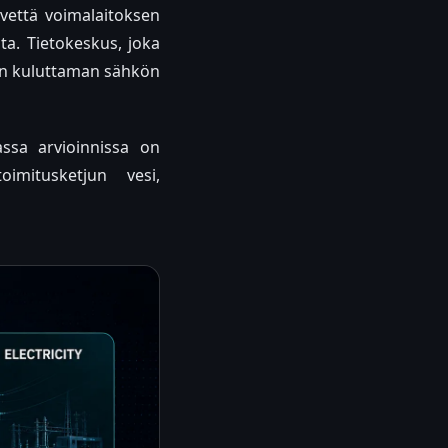
 vettä voimalaitoksen
ta. Tietokeskus, joka
 sen kuluttaman sähkön
assa arvioinnissa on
imitusketjun vesi,