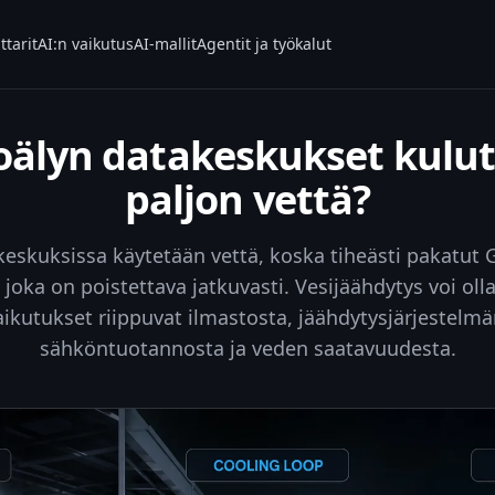
ttarit
AI:n vaikutus
AI-mallit
Agentit ja työkalut
oälyn datakeskukset kulut
paljon vettä?
eskuksissa käytetään vettä, koska tiheästi pakatut
joka on poistettava jatkuvasti. Vesijäähdytys voi ol
vaikutukset riippuvat ilmastosta, jäähdytysjärjestelmä
sähköntuotannosta ja veden saatavuudesta.