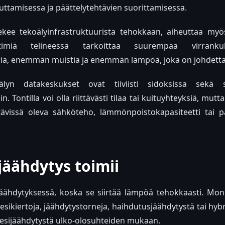
ttamisessa ja päättelytehtävien suorittamisessa.
ekee tekoälyinfrastruktuurista tehokkaan, aiheuttaa my
imiä telineessä tarkoittaa suurempaa virrankul
ia, enemmän muistia ja enemmän lämpöä, joka on johdettav
älyn datakeskukset ovat tiiviisti sidoksissa sekä s
n. Tontilla voi olla riittävästi tilaa tai kuituyhteyksiä, mut
ettävissä oleva sähköteho, lämmönpoistokapasiteetti tai pa
jäähdytys toimii
jäähdytyksessä, koska se siirtää lämpöä tehokkaasti. Mon
sikiertoja, jäähdytystorneja, haihdutusjäähdytystä tai hybri
 vesijäähdytystä ulko-olosuhteiden mukaan.