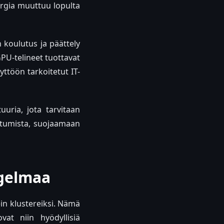
ergia muuttuu lopulta
 koulutus ja päättely
GPU-telineet tuottavat
töön tarkoitetut IT-
uuria, jota tarvitaan
ittumista, suojaamaan
ngelmaa
in klustereiksi. Nämä
at niin hyödyllisiä