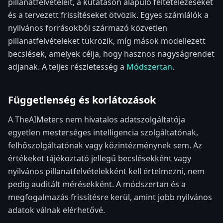
pillanatfelvételeit, a kutatáson alapuló feltételezéseket
és a tervezett frissítéseket ötvözik. Egyes számlálók a
nyilvános forrásokból származó közvetlen
pillanatfelvételeket tükrözik, míg mások modellezett
becslések, amelyek célja, hogy hasznos nagyságrendet
adjanak. A teljes részletesség a
Módszertan
.
Függetlenség és korlátozások
A TheAIMeters nem hivatalos adatszolgáltatója
egyetlen mesterséges intelligencia szolgáltatónak,
felhőszolgáltatónak vagy közintézménynek sem. Az
értékeket tájékoztató jellegű becslésekként vagy
nyilvános pillanatfelvételekként kell értelmezni, nem
pedig auditált mérésekként. A módszertan és a
megfogalmazás frissítésre kerül, amint jobb nyilvános
adatok válnak elérhetővé.