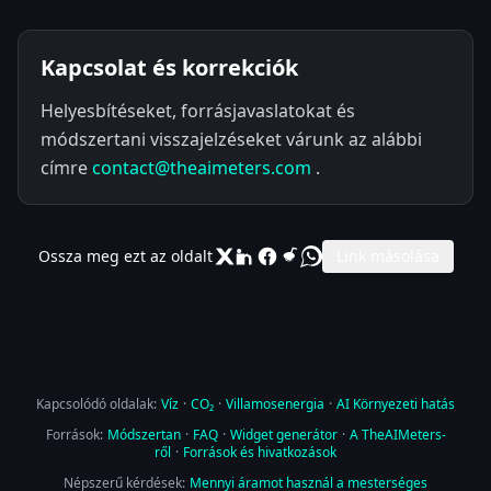
Kapcsolat és korrekciók
Helyesbítéseket, forrásjavaslatokat és
módszertani visszajelzéseket várunk az alábbi
címre
contact@theaimeters.com
.
Ossza meg ezt az oldalt
Link másolása
Kapcsolódó oldalak:
Víz
·
CO₂
·
Villamosenergia
·
AI Környezeti hatás
Források:
Módszertan
·
FAQ
·
Widget generátor
·
A TheAIMeters-
ről
·
Források és hivatkozások
Népszerű kérdések:
Mennyi áramot használ a mesterséges