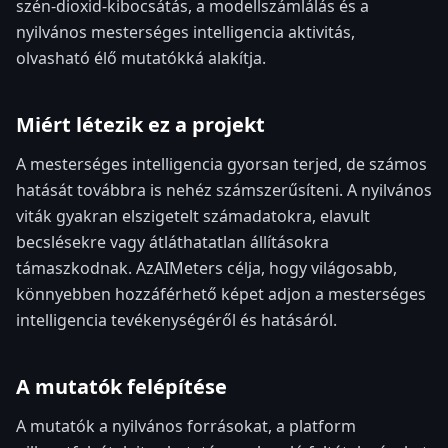
szén-dioxid-kibocsátás, a modellszámlálás és a
nyilvános mesterséges intelligencia aktivitás,
olvasható élő mutatókká alakítja.
Miért létezik ez a projekt
A mesterséges intelligencia gyorsan terjed, de számos
hatását továbbra is nehéz számszerűsíteni. A nyilvános
viták gyakran elszigetelt számadatokra, elavult
becslésekre vagy átláthatatlan állításokra
támaszkodnak. AzAIMeters célja, hogy világosabb,
könnyebben hozzáférhető képet adjon a mesterséges
intelligencia tevékenységéről és hatásáról.
A mutatók felépítése
A mutatók a nyilvános forrásokat, a platform