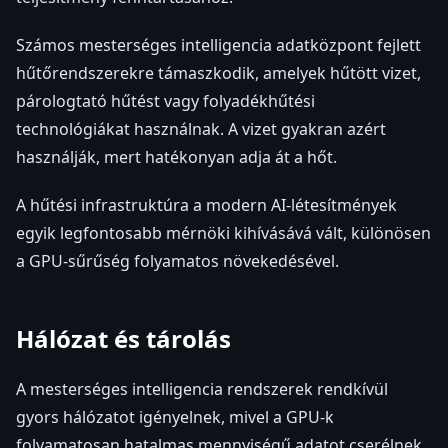
Számos mesterséges intelligencia adatközpont fejlett
hűtőrendszerekre támaszkodik, amelyek hűtött vizet,
párologtató hűtést vagy folyadékhűtési
technológiákat használnak. A vizet gyakran azért
használják, mert hatékonyan adja át a hőt.
A hűtési infrastruktúra a modern AI-létesítmények
egyik legfontosabb mérnöki kihívásává vált, különösen
a GPU-sűrűség folyamatos növekedésével.
Hálózat és tárolás
A mesterséges intelligencia rendszerek rendkívül
gyors hálózatot igényelnek, mivel a GPU-k
folyamatosan hatalmas mennyiségű adatot cserélnek