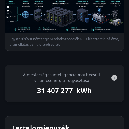
Egyszerűsített nézet egy AI adatközpontról: GPU-klaszterek, hálózat,
áramellátás és hűtőrendszerek.
A mesterséges intelligencia mai becsült
i
villamosenergia-fogyasztása
31 408 483
kWh
Tartalomjegyzék