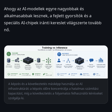
Ahogy az AI-modellek egyre nagyobbak és
alkalmasabbak lesznek, a fejlett gyorsítók és a
speciális AI-chipek iránti kereslet világszerte tovább
nő.
A képzés és a következtetés másképp használja az AI
infrastruktúrát: a képzés időre koncentrálja a hatalmas számítási
kapacitást, míg a következtetés a folyamatos felhasználói kéréseket
szolgálja ki.