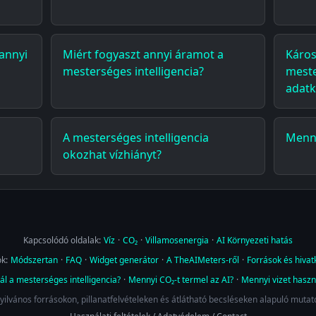
 annyi
Miért fogyaszt annyi áramot a
Káros
mesterséges intelligencia?
meste
adatk
A mesterséges intelligencia
Menny
okozhat vízhiányt?
Kapcsolódó oldalak:
Víz
·
CO₂
·
Villamosenergia
·
AI Környezeti hatás
k:
Módszertan
·
FAQ
·
Widget generátor
·
A TheAIMeters-ről
·
Források és hiva
l a mesterséges intelligencia?
·
Mennyi CO₂-t termel az AI?
·
Mennyi vizet haszn
yilvános forrásokon, pillanatfelvételeken és átlátható becsléseken alapuló mutat