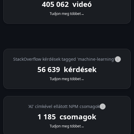
405 070
videó
Tudjon meg többet
→
StackOverflow kérdések tagged 'machine-learning'
i
56 639
kérdések
Tudjon meg többet
→
'AI' címkével ellátott NPM csomagok
i
1 185
csomagok
Tudjon meg többet
→