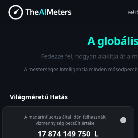
Mér
A globáli
Fedezze fel, hogyan alakítja át a m
A mesterséges intelligencia minden másodpercben
Világméretű Hatás
A madárinfluenza által idén felhasznált
i
vízmennyiség becsült értéke
17 874 150 561
L