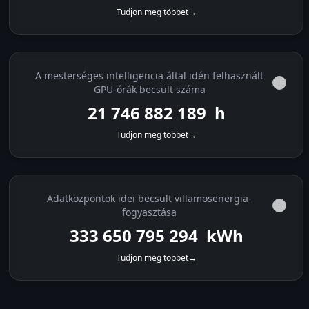
Tudjon meg többet
→
A mesterséges intelligencia által idén felhasznált
i
GPU-órák becsült száma
21 746 883 175
h
Tudjon meg többet
→
Adatközpontok idei becsült villamosenergia-
i
fogyasztása
333 650 810 423
kWh
Tudjon meg többet
→