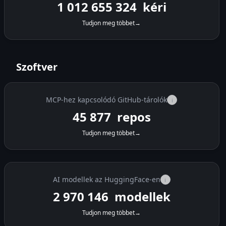
1 012 676 624
kéri
Tudjon meg többet
→
Szoftver
MCP-hez kapcsolódó GitHub-tárolók
i
45 877
repos
Tudjon meg többet
→
AI modellek az HuggingFace-en
i
2 970 146
modellek
Tudjon meg többet
→