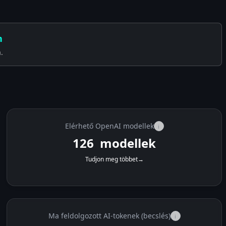
n
.
Elérhető OpenAI modellek
i
126
modellek
Tudjon meg többet
→
Ma feldolgozott AI-tokenek (becslés)
i