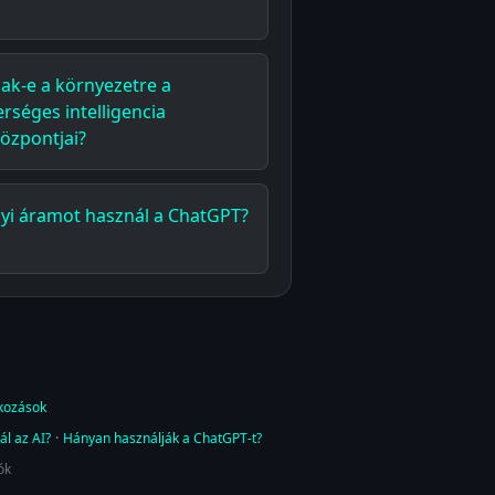
ak-e a környezetre a
rséges intelligencia
özpontjai?
i áramot használ a ChatGPT?
tkozások
ál az AI?
·
Hányan használják a ChatGPT-t?
ók