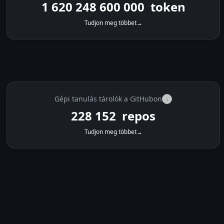
1 620 282 680 000
token
Tudjon meg többet
→
Gépi tanulás tárolók a GitHubon
i
228 152
repos
Tudjon meg többet
→