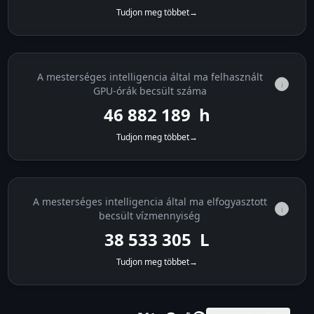
Tudjon meg többet
→
A mesterséges intelligencia által ma felhasznált
i
GPU-órák becsült száma
46 883 175
h
Tudjon meg többet
→
A mesterséges intelligencia által ma elfogyasztott
i
becsült vízmennyiség
38 534 116
L
Tudjon meg többet
→