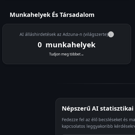
Munkahelyek És Társadalom
AI álláshirdetések az Adzuna-n (világszerte)
i
0
munkahelyek
Tudjon meg többet
→
Népszerű AI statisztika
Fedezze fel az élő becsléseket és ma
kapcsolatos leggyakoribb kérdésekr