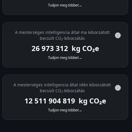
Tudjon meg többet
→
A mesterséges intelligencia által ma kibocsátott
i
becsült CO₂-kibocsátás
26 973 880
kg CO₂e
Tudjon meg többet
→
A mesterséges intelligencia által idén kibocsátott
i
becsült CO₂-kibocsátás
12 511 905 387
kg CO₂e
Tudjon meg többet
→