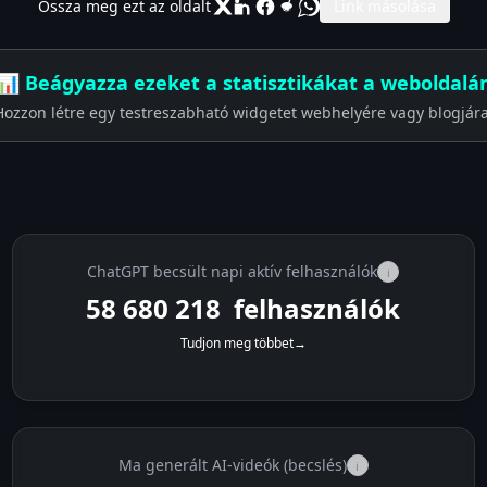
Ossza meg ezt az oldalt
Link másolása
📊 Beágyazza ezeket a statisztikákat a weboldalá
Hozzon létre egy testreszabható widgetet webhelyére vagy blogjára
ChatGPT becsült napi aktív felhasználók
i
58 680 218
felhasználók
Tudjon meg többet
→
Ma generált AI-videók (becslés)
i