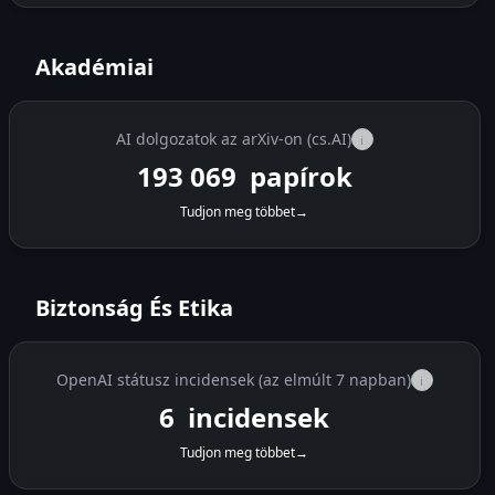
Akadémiai
AI dolgozatok az arXiv-on (cs.AI)
i
193 069
papírok
Tudjon meg többet
→
Biztonság És Etika
OpenAI státusz incidensek (az elmúlt 7 napban)
i
6
incidensek
Tudjon meg többet
→