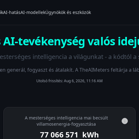
ők
AI-hatás
AI-modellek
Ügynökök és eszközök
s AI-tevékenység valós ide
esterséges intelligencia a világunkat - a kódtól a
 generál, fogyaszt és átalakít. A TheAIMeters feltárja a lá
Utolsó frissítés:
Aug 6, 2026, 11:16 AM
A mesterséges intelligencia mai becsült
i
villamosenergia-fogyasztása
77 068 192
kWh