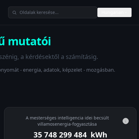
Keresés a TheAIMetersen
Hungarian
jű mutatói
 szénig, a kérdésektől a számításig.
bnyomát - energia, adatok, képzelet - mozgásban.
A mesterséges intelligencia idei becsült
i
villamosenergia-fogyasztása
35 748 301 105
kWh