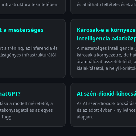
 infrastruktúra tekintetében.
és átlátható feltételezések al
t a mesterséges
Károsak-e a környeze
intelligencia adatköz
t a tréning, az inferencia és
A mesterséges intelligencia 
tásigényes infrastruktúrától
károsak a környezetre, de ha
áramhálózat összetételétől, a
kialakításától, a helyi korláto
hatGPT?
AI szén-dioxid-kibocsá
ása a modell méretétől, a
Az AI szén-dioxid-kibocsátásá
hatékonyságától és az egyes
és az adott évben - nyilvános
l függ.
alapján.