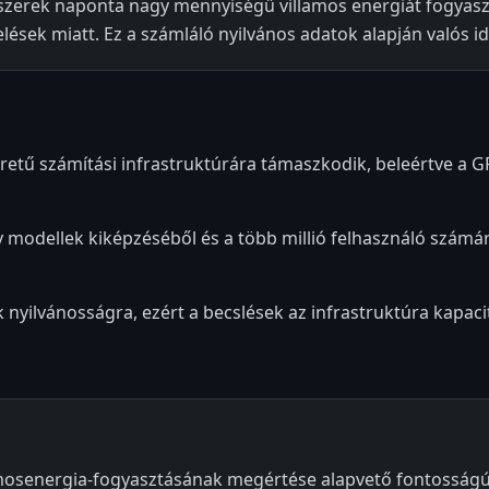
dszerek naponta nagy mennyiségű villamos energiát fogyas
ések miatt. Ez a számláló nyilvános adatok alapján valós id
etű számítási infrastruktúrára támaszkodik, beleértve a G
y modellek kiképzéséből és a több millió felhasználó szám
yilvánosságra, ezért a becslések az infrastruktúra kapaci
lamosenergia-fogyasztásának megértése alapvető fontosságú