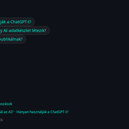
ják a ChatGPT-t?
y AI-adatkészlet létezik?
publikálnak?
tkozások
ál az AI?
·
Hányan használják a ChatGPT-t?
ók