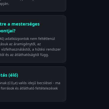
apján.
tre a mesterséges
pontjai?
(AI) adatközpontok nem feltétlenül
tásuk az áramigénytől, az
 vízfelhasználástól, a hűtési rendszer
któl és az átláthatóságtól függ.
tás (élő)
nak (CO₂e) valós idejű becslései - ma
 források és átlátható feltételezések