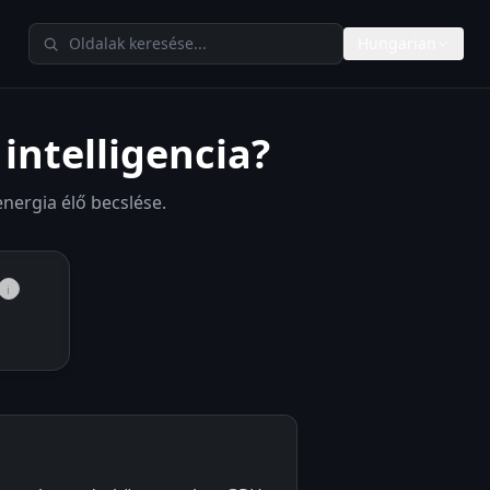
Keresés a TheAIMetersen
Hungarian
intelligencia?
energia élő becslése.
i