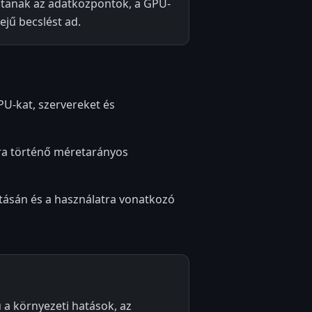
ztanak az adatközpontok, a GPU-
ejű becslést ad.
PU-kat, szervereket és
ára történő méretarányos
tásán és a használatra vonatkozó
 a környezeti hatások, az