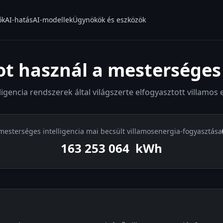
ők
AI-hatás
AI-modellek
Ügynökök és eszközök
 használ a mesterséges 
igencia rendszerek által világszerte elfogyasztott villamos 
mesterséges intelligencia mai becsült villamosenergia-fogyasztása
163 253 821
kWh