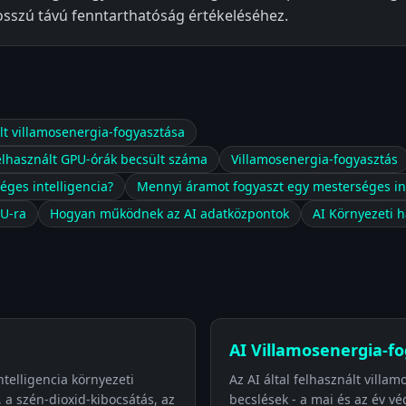
hosszú távú fenntarthatóság értékeléséhez.
lt villamosenergia-fogyasztása
felhasznált GPU-órák becsült száma
Villamosenergia-fogyasztás
éges intelligencia?
Mennyi áramot fogyaszt egy mesterséges int
PU-ra
Hogyan működnek az AI adatközpontok
AI Környezeti h
AI Villamosenergia-fo
ntelligencia környezeti
Az AI által felhasznált villa
, a szén-dioxid-kibocsátás, az
becslések - a mai és az év vé