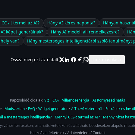
CO₂-t termel az AI?
Hány AI-kérés naponta?
Hányan használ
AI képet generálnak?
Hány AI modell áll rendelkezésre?
Hán
hely van?
Hány mesterséges intelligenciáról szóló tanulmányt 
Ossza meg ezt az oldalt
Link másolása
Kapcsolódó oldalak:
Víz
·
CO₂
·
Villamosenergia
·
AI Környezeti hatás
k:
Módszertan
·
FAQ
·
Widget generátor
·
A TheAIMeters-ről
·
Források és hiva
l a mesterséges intelligencia?
·
Mennyi CO₂-t termel az AI?
·
Mennyi vizet haszn
yilvános forrásokon, pillanatfelvételeken és átlátható becsléseken alapuló mutat
Használati feltételek
/
Adatvédelem
/
Contact