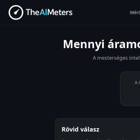
Mér
Mennyi áramot
A mesterséges intell
A 
Rövid válasz