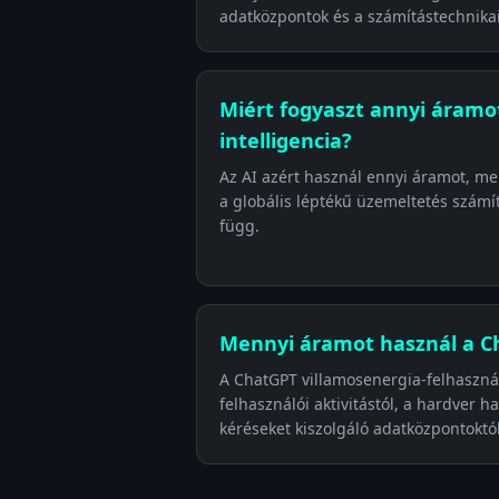
adatközpontok és a számítástechnikai
Miért fogyaszt annyi áramo
intelligencia?
Az AI azért használ ennyi áramot, mer
a globális léptékű üzemeltetés számí
függ.
Mennyi áramot használ a C
A ChatGPT villamosenergia-felhasznál
felhasználói aktivitástól, a hardver 
kéréseket kiszolgáló adatközpontoktó