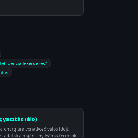
elligencia lekérdezés?
atás
gyasztás (élő)
mos energiára vonatkozó valós idejű
gi adatok alapján - nyilvános források