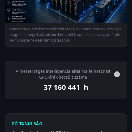
A modern AI-adatközpontok több ezer GPU-t tartalmaznak, amelyek
nagy sebességű hálózatokon keresztül kapcsolódnak a nagyméretű
AI-munkaterhelések támogatásához.
A mesterséges intelligencia által ma felhasznált
i
GPU-órák becsült száma
37 161 116
h
FŐ TANULSÁG