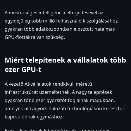
A mesterséges intelligencia elterjedésével az
egyidejűleg több millió felhasználó kiszolgálásához
gyakran több adatközpontban elosztott hatalmas
GPU-flottákra van szükség.
Miért telepítenek a vállalatok több
ezer GPU-t
A vezető AI-vállalatok rendkívüli méretű
infrastruktúrát üzemeltetnek. A nagy telepítések
gyakran több ezer gyorsítót foglalnak magukban,
amelyek ultragyors hálózati technológiákon keresztül
kapcsolódnak egymáshoz.
Ezek a klaszterek lehetővé teszik a mesterséges