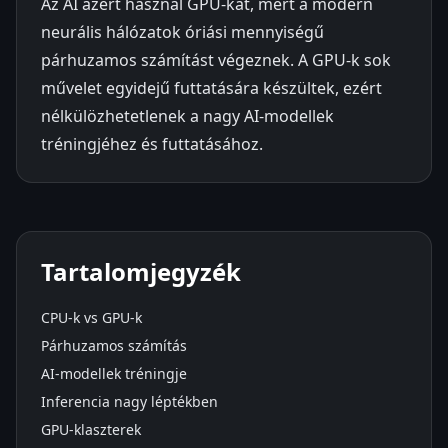
Az AI azért használ GPU-kat, mert a modern
neurális hálózatok óriási mennyiségű
párhuzamos számítást végeznek. A GPU-k sok
művelet egyidejű futtatására készültek, ezért
nélkülözhetetlenek a nagy AI-modellek
tréningjéhez és futtatásához.
Tartalomjegyzék
CPU-k vs GPU-k
Párhuzamos számítás
AI-modellek tréningje
Inferencia nagy léptékben
GPU-klaszterek