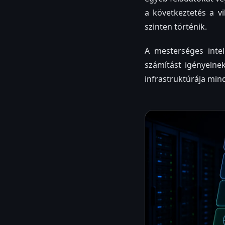
a következtetés a vi
szinten történik.
A mesterséges inte
számítást igényelne
infrastruktúrája min