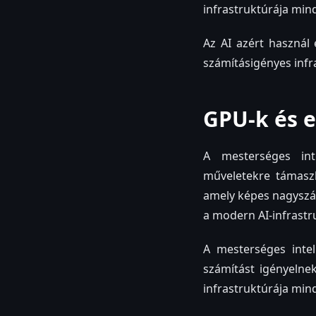
infrastruktúrája min
Az AI azért használ 
számításigényes infr
GPU-k és 
A mesterséges int
műveletekre támaszk
amely képes nagyszá
a modern AI-infrastr
A mesterséges inte
számítást igényelne
infrastruktúrája min