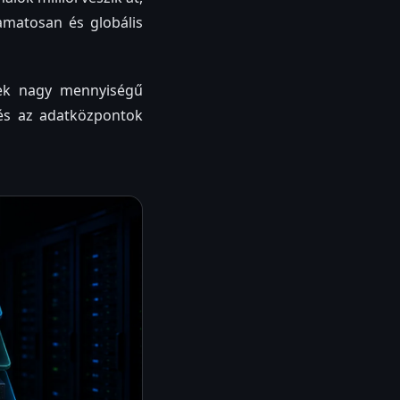
yamatosan és globális
lek nagy mennyiségű
 és az adatközpontok