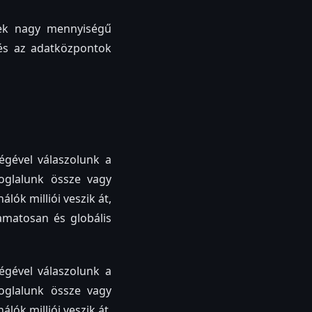
lek nagy mennyiségű
 és az adatközpontok
égével válaszolunk a
oglalunk össze vagy
lók milliói veszik át,
yamatosan és globális
égével válaszolunk a
oglalunk össze vagy
lók milliói veszik át,