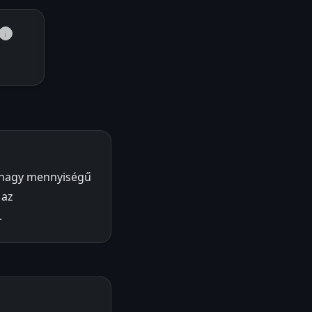
i
k nagy mennyiségű
 az
.