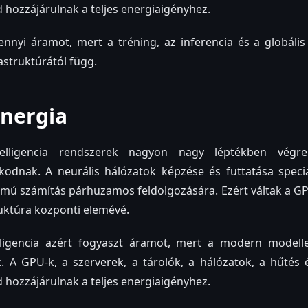
d hozzájárulnak a teljes energiaigényhez.
ennyi áramot, mert a tréning, az inferencia és a globáli
astruktúrától függ.
energia
elligencia rendszerek nagyon nagy léptékben végreh
odnak. A neurális hálózatok képzése és futtatása speciál
mú számítás párhuzamos feldolgozására. Ezért váltak a GP
uktúra központi elemévé.
lligencia azért fogyaszt áramot, mert a modern model
k. A GPU-k, a szerverek, a tárolók, a hálózatok, a hűtés
d hozzájárulnak a teljes energiaigényhez.