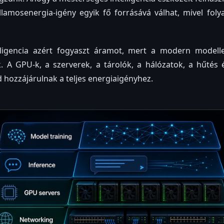
llamosenergia-igény egyik fő forrásává válhat, mivel fol
lligencia azért fogyaszt áramot, mert a modern model
k. A GPU-k, a szerverek, a tárolók, a hálózatok, a hűtés
d hozzájárulnak a teljes energiaigényhez.