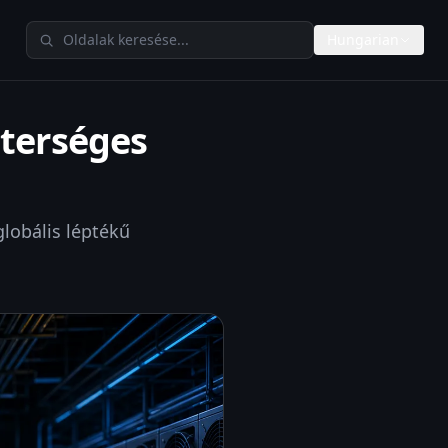
Keresés a TheAIMetersen
Hungarian
sterséges
globális léptékű