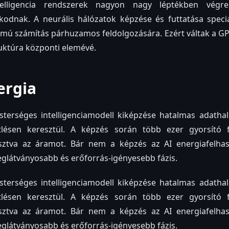
elligencia rendszerek nagyon nagy léptékben végreh
odnak. A neurális hálózatok képzése és futtatása speciál
mú számítás párhuzamos feldolgozására. Ezért váltak a GP
uktúra központi elemévé.
ergia
erséges intelligenciamodell kiképzése hatalmas adatha
étlésen keresztül. A képzés során több ezer gyorsító f
sztva az áramot. Bár nem a képzés az AI energiafelhas
leglátványosabb és erőforrás-igényesebb fázis.
erséges intelligenciamodell kiképzése hatalmas adatha
étlésen keresztül. A képzés során több ezer gyorsító f
sztva az áramot. Bár nem a képzés az AI energiafelhas
leglátványosabb és erőforrás-igényesebb fázis.