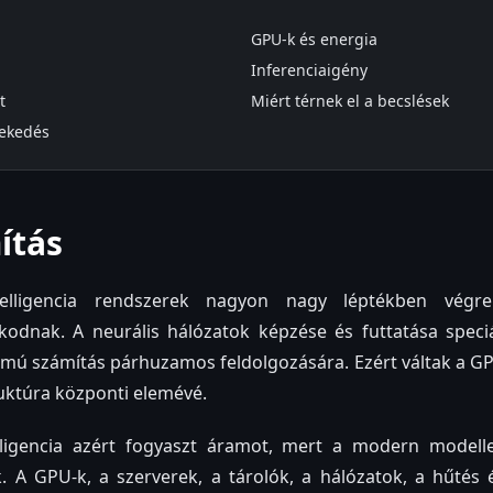
GPU-k és energia
Inferenciaigény
t
Miért térnek el a becslések
ekedés
ítás
elligencia rendszerek nagyon nagy léptékben végreh
odnak. A neurális hálózatok képzése és futtatása speciál
mú számítás párhuzamos feldolgozására. Ezért váltak a GP
uktúra központi elemévé.
lligencia azért fogyaszt áramot, mert a modern model
k. A GPU-k, a szerverek, a tárolók, a hálózatok, a hűtés