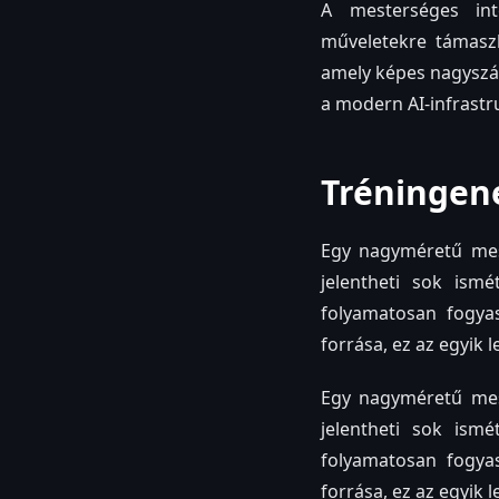
A mesterséges int
műveletekre támaszk
amely képes nagyszá
a modern AI-infrastr
Tréningen
Egy nagyméretű mest
jelentheti sok ism
folyamatosan fogya
forrása, ez az egyik 
Egy nagyméretű mest
jelentheti sok ism
folyamatosan fogya
forrása, ez az egyik 