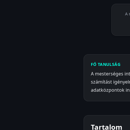
A 
FŐ TANULSÁG
A mesterséges in
számítást igényeln
adatközpontok inf
Tartalom