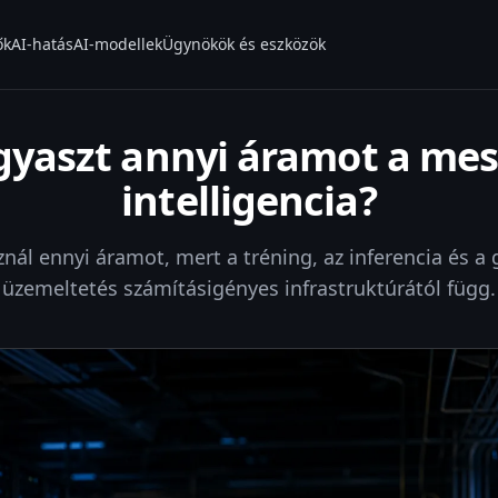
ők
AI-hatás
AI-modellek
Ügynökök és eszközök
gyaszt annyi áramot a me
intelligencia?
znál ennyi áramot, mert a tréning, az inferencia és a 
üzemeltetés számításigényes infrastruktúrától függ.