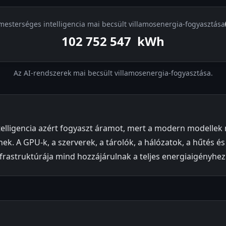
mesterséges intelligencia mai becsült villamosenergia-fogyasztása
102 754 853
kWh
Az AI-rendszerek mai becsült villamosenergia-fogyasztása.
telligencia azért fogyaszt áramot, mert a modern modelle
ek. A GPU-k, a szerverek, a tárolók, a hálózatok, a hűtés és
rastruktúrája mind hozzájárulnak a teljes energiaigényhez