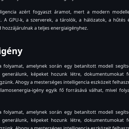
lligencia azért fogyaszt áramot, mert a modern model
k. A GPU-k, a szerverek, a tárolók, a hálózatok, a hűtés
d hozzájárulnak a teljes energiaigényhez.
igény
a folyamat, amelynek során egy betanított modell segíts
t generálunk, képeket hozunk létre, dokumentumokat f
zünk. Ahogy a mesterséges intelligencia eszközeit felhaszná
llamosenergia-igény egyik fő forrásává válhat, mivel fol
a folyamat, amelynek során egy betanított modell segíts
t generálunk, képeket hozunk létre, dokumentumokat f
zünk. Ahogy a mesterséges intelligencia eszközeit felhaszná