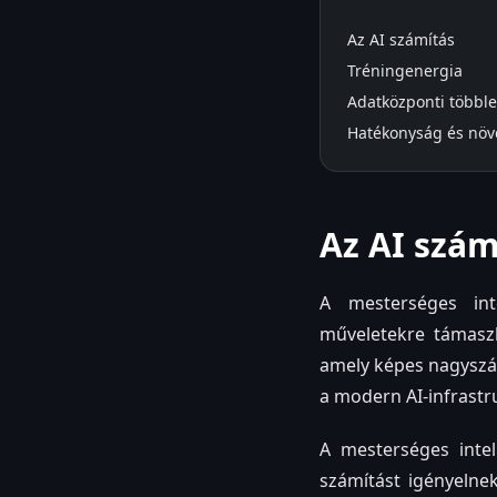
Az AI számítás
Tréningenergia
Adatközponti többle
Hatékonyság és növ
Az AI szám
A mesterséges int
műveletekre támaszk
amely képes nagyszá
a modern AI-infrastr
A mesterséges inte
számítást igényelne