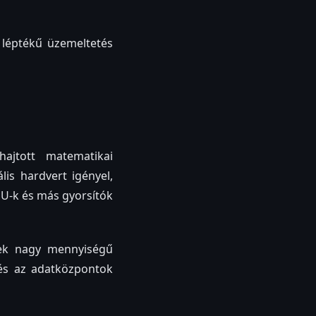
s léptékű üzemeltetés
ajtott matematikai
is hardvert igényel,
U-k és más gyorsítók
lek nagy mennyiségű
 és az adatközpontok