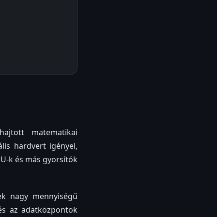
ajtott matematikai
is hardvert igényel,
U-k és más gyorsítók
lek nagy mennyiségű
 és az adatközpontok