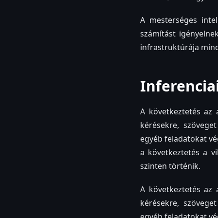
A mesterséges inte
számítást igényelne
infrastruktúrája min
Inferencia
A következtetés az 
kérésekre, szövege
egyéb feladatokat vég
a következtetés a vi
szinten történik.
A következtetés az 
kérésekre, szövege
egyéb feladatokat vég