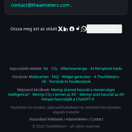
contact@theaimeters.com
.
Ossza meg ezt az oldalt
Link másolása
Kapcsolódó oldalak:
Víz
·
CO₂
·
Villamosenergia
·
AI Környezeti hatás
Források:
Módszertan
·
FAQ
·
Widget generátor
·
A TheAIMeters-
ről
·
Források és hivatkozások
Népszerű kérdések:
Mennyi áramot használ a mesterséges
intelligencia?
·
Mennyi CO₂-t termel az AI?
·
Mennyi vizet használ az AI?
·
Hányan használják a ChatGPT-t?
Nyilvános forrásokon, pillanatfelvételeken és átlátható becsléseken
alapuló mutatók
Használati feltételek
/
Adatvédelem
/
Contact
© 2026 TheAIMeters - all rights reserved