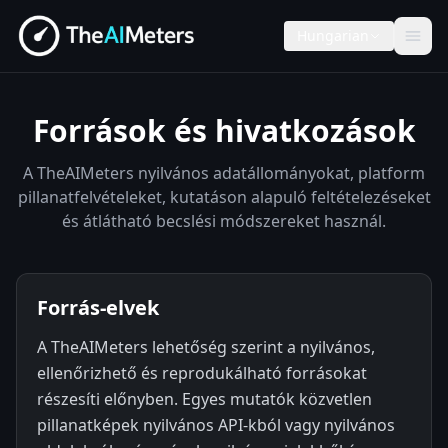
Hungarian
Források és hivatkozások
A TheAIMeters nyilvános adatállományokat, platform
pillanatfelvételeket, kutatáson alapuló feltételezéseket
és átlátható becslési módszereket használ.
Forrás-elvek
A TheAIMeters lehetőség szerint a nyilvános,
ellenőrizhető és reprodukálható forrásokat
részesíti előnyben. Egyes mutatók közvetlen
pillanatképek nyilvános API-kból vagy nyilvános