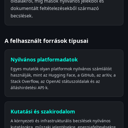
oldalakról, míg mások nyilvános jelekből és
dokumentált feltételezésekből származó
becslések.
A felhasznált források típusai
Nyilvános platformadatok
Egyes mutatók olyan platformok nyilvános számlálóit
használják, mint az Hugging Face, a GitHub, az arXiv, a
Stack Overflow, az OpenAI státuszoldalak és az
álláshirdetési API-k.
Kutatási és szakirodalom
A környezeti és infrastrukturális becslések nyilvános
kutatásokra, műszaki jelentésekre, energiafeltevésekre