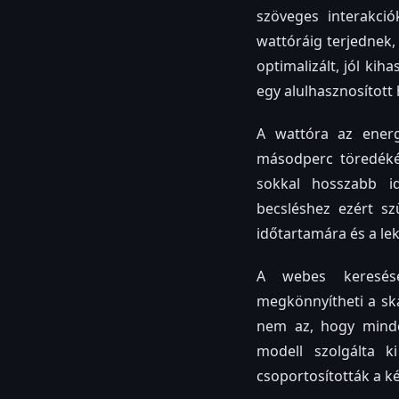
szöveges interakci
wattóráig terjednek,
optimalizált, jól kih
egy alulhasznosított
A wattóra az energi
másodperc töredékéi
sokkal hosszabb id
becsléshez ezért s
időtartamára és a le
A webes keresések
megkönnyítheti a ská
nem az, hogy minde
modell szolgálta k
csoportosították a k