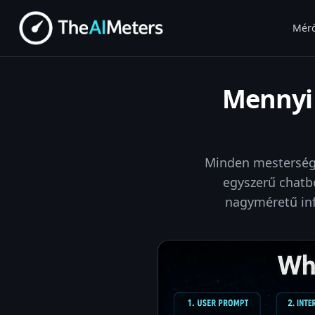
Mér
Mennyi 
Minden mestersége
egyszerű chatb
nagyméretű inf