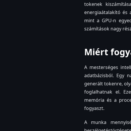
tokenek kiszámítása
energiaátalakító és
mint a GPU-n egyedü
számítások nagy rész
Miért fogy
A mesterséges intel
adatbázisból. Egy 
generált tokenre, ol
foglalhatnak el. E
memória és a proce
fogyaszt.
A munka mennyiség
beszélgetéstörténet