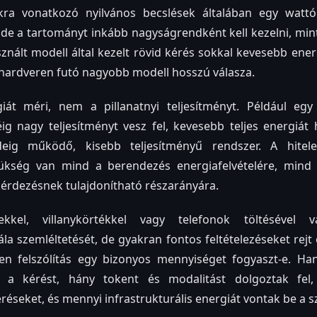
ókra vonatkozó nyilvános becslések általában egy wattó
 de a tartományt inkább nagyságrendként kell kezelni, mint 
asznált modell által kezelt rövid kérés sokkal kevesebb ene
 hardveren futó nagyobb modell hosszú válasza.
át méri, nem a pillanatnyi teljesítményt. Például egy
g nagy teljesítményt vesz fel, kevesebb teljes energiát 
eig működő, kisebb teljesítményű rendszer. A hitele
zükség van mind a berendezés energiafelvételére, mind
kérdezésnek tulajdonítható részarányára.
kel, villanykörtékkel vagy telefonok töltésével va
la szemléltetését, de gyakran fontos feltételezéseket rejt 
n felszólítás egy bizonyos mennyiséget fogyaszt-e. Ha
i a kérést, hány tokent és modalitást dolgoztak fel
éréseket, és mennyi infrastrukturális energiát vontak be a 