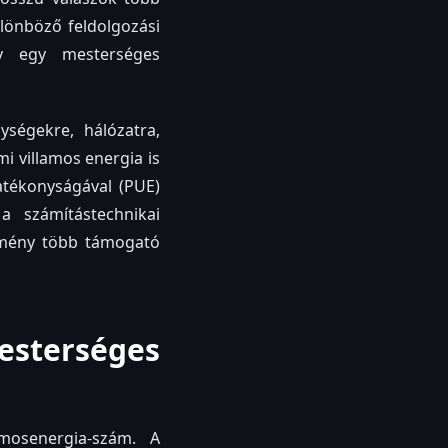
ülönböző feldolgozási
gy egy mesterséges
ységekre, hálózatra,
i villamos energia is
atékonyságával (PUE)
a számítástechnikai
ítmény több támogató
terséges
amosenergia-szám. A