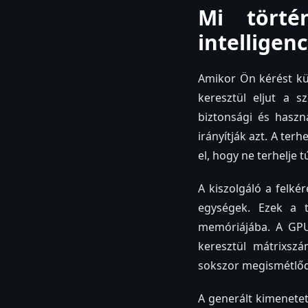
Mi törté
intelligen
Amikor Ön kérést kül
keresztül eljut a sz
biztonsági és haszná
irányítják azt. A ter
el, hogy ne terhelje t
A kiszolgáló a felké
egységek. Ezek a t
memóriájába. A GPU
keresztül mátrixsz
sokszor megismétlődik
A generált kimenetet