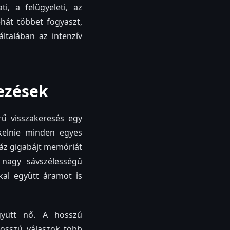
i, a felügyeleti, az
hát többet fogyaszt,
ltalában az intenzív
ezések
rű visszakeresés egy
kelnie minden egyes
záz gigabájt memóriát
 nagy sávszélességű
al együtt áramot is
gyütt nő. A hosszú
hosszú válaszok több