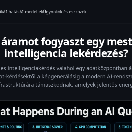
ők
AI-hatás
AI-modellek
Ügynökök és eszközök
áramot fogyaszt egy mes
intelligencia lekérdezés?
s intelligenciakérdés valahol egy adatközpontban á
ot-kérdésektől a képgenerálásig a modern AI-rendsz
rastruktúrára támaszkodnak, amelyek jelentős energ