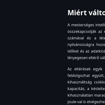
Miért vált
A mesterséges intell
összekapcsolják az 
számával és a léte
nyilvánosságra hozo
időket és az adatköz
lényegesen eltérő vá
Az eltérések egyik 
feldolgozhat együt
kihasználtság csökk
kapacitás, a késlel
kihasználatlan mara
joule-val is elvégezhe