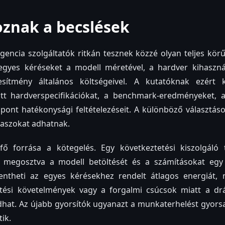
oznak a becslések
igencia szolgáltatók ritkán tesznek közzé olyan teljes kö
egyes kéréseket a modell méretével, a hardver kihaszná
sítmény általános költségeivel. A kutatóknak ezért 
tt hardverspecifikációkat, a benchmark-eredményeket, a 
pont hatékonysági feltételezéseit. A különböző választás
laszokat adhatnak.
fő forrása a kötegelés. Egy következtetési kiszolgáló 
t, megosztva a modell betöltését és a számításokat eg
entheti az egyes kérésekhez rendelt átlagos energiát, 
tetési követelmények vagy a forgalmi csúcsok miatt a d
dhat. Az újabb gyorsítók ugyanazt a munkaterhelést gyor
tik.