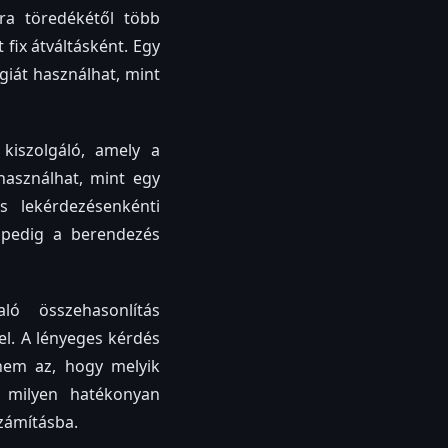
ra töredékétől több
fix átváltásként. Egy
rgiát használhat, mint
 kiszolgáló, amely a
használhat, mint egy
s lekérdezésenkénti
 pedig a berendezés
ló összehasonlítás
el. A lényeges kérdés
nem az, hogy melyik
, milyen hatékonyan
számításba.