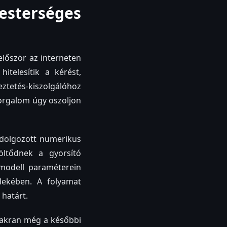
sterséges
először az interneten
hitelesítik a kérést,
ztetés-kiszolgálóhoz
 forgalom úgy oszoljon
eldolgozott numerikus
öltődnek a gyorsító
modell paraméterein
dekében. A folyamat
 határt.
yakran még a későbbi