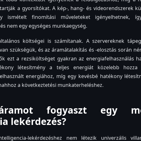
tartják a gyorsítókat. A kép-, hang- és videorendszerek k
gy ismételt finomítási műveleteket igényelhetnek, í
dezés nem egy egységes munkaegység.
talános költségei is számítanak. A szervereknek tápeg
 van szükségük, és az áramátalakítás és -elosztás során ném
ők ezt a rezsiköltséget gyakran az energiafelhasználás h
tékony létesítmény a teljes energiát közelebb hozza 
felhasznált energiához, míg egy kevésbé hatékony létes
nahhoz a következtetési munkaterheléshez.
áramot fogyaszt egy mes
cia lekérdezés?
telligencia-lekérdezéshez nem létezik univerzális vill