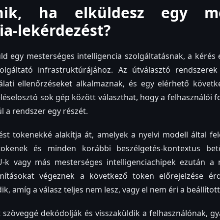
nik, ha elküldesz egy me
cia-lekérdezést?
d egy mesterséges intelligencia szolgáltatásnak, a kérés 
olgáltató infrastruktúrájához. Az útválasztó rendszerek 
lati ellenőrzéseket alkalmaznak, és egy elérhető követke
heléselosztó sok gép között választhat, hogy a felhasználói
úl a rendszer egy részét.
rést tokenekké alakítja át, amelyek a nyelvi modell által f
okenek és minden korábbi beszélgetés-kontextus bet
-k vagy más mesterséges intelligenciachipek ezután a 
ámításokat végeznek a következő token előrejelzése ér
, amíg a válasz teljes nem lesz, vagy el nem éri a beállított
 szöveggé dekódolják és visszaküldik a felhasználónak, g