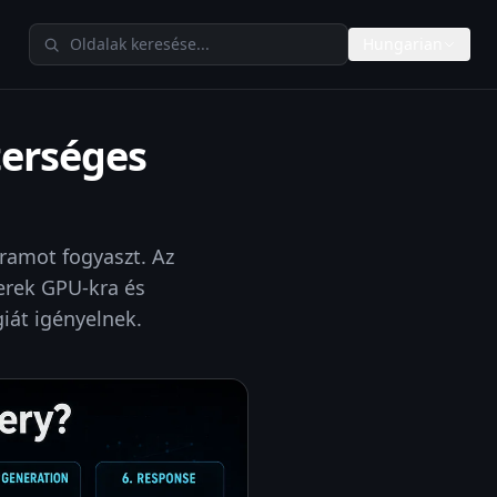
Keresés a TheAIMetersen
Hungarian
terséges
ramot fogyaszt. Az
erek GPU-kra és
iát igényelnek.