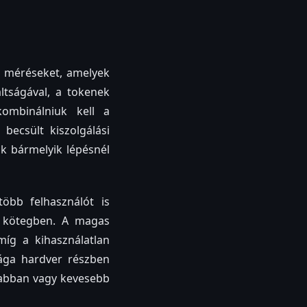
rű méréseket, amelyek
ltságával, a tokenek
kombinálniuk kell a
becsült kiszolgálási
ok bármelyik lépésnél
több felhasználót is
y kötegben. A magas
míg a kihasználatlan
rága hardver részben
sabban vagy kevesebb