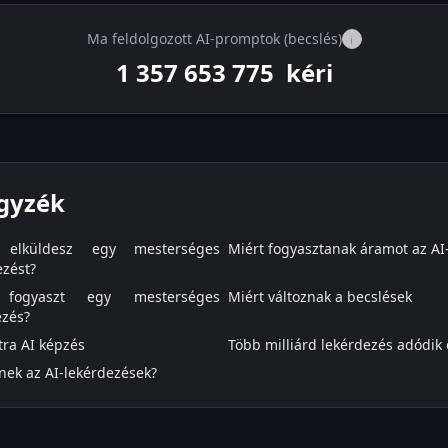
Ma feldolgozott AI-promptok (becslés)
i
1 357 679 875
kéri
gyzék
 elküldesz egy mesterséges
Miért fogyasztanak áramot az AI
ezést?
fogyaszt egy mesterséges
Miért változnak a becslések
ezés?
tra AI képzés
Több milliárd lekérdezés adódik
nek az AI-lekérdezések?