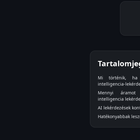
Tartalomje
Mi történik, ha
intelligencia-lekérd
Mennyi áramot 
intelligencia lekérd
AI lekérdezések kon
Hatékonyabbak lesz