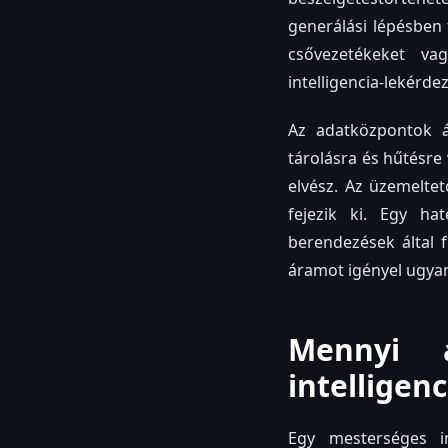
generálási lépésben 
csővezetékeket va
intelligencia-lekér
Az adatközpontok ál
tárolásra és hűtésre
elvész. Az üzemeltet
fejezik ki. Egy ha
berendezések által 
áramot igényel ugya
Mennyi 
intelligen
Egy mesterséges in