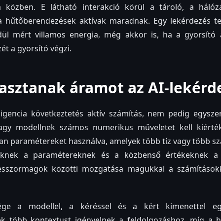
 közben. E látható interakció körül a tároló, a hálózat
 a hűtőberendezések aktívak maradnak. Egy lekérdezés te
l mért villamos energia, még akkor is, ha a gyorsító á
ét a gyorsító végzi.
asztanak áramot az AI-lekérd
ligencia következtetés aktív számítás, nem pedig egysze
nagy modellnek számos numerikus műveletet kell kiérté
yan paramétereket használva, amelyek több tíz vagy több s
zeknek a paramétereknek és a közbenső értékeknek a
sszormagok közötti mozgatása magukkal a számításokk
e a modellel, a kéréssel és a kért kimenettel e
ek több kontextust igényelnek a feldolgozáshoz, míg a 