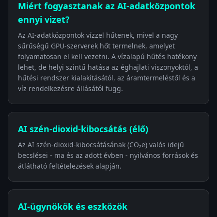
Miért fogyasztanak az AI-adatközpontok
ennyi vizet?
Az AI-adatközpontok vízzel hűtenek, mivel a nagy
sűrűségű GPU-szerverek hőt termelnek, amelyet
folyamatosan el kell vezetni. A vízalapú hűtés hatékony
lehet, de helyi szintű hatása az éghajlati viszonyoktól, a
hűtési rendszer kialakításától, az áramtermeléstől és a
víz rendelkezésre állásától függ.
AI szén-dioxid-kibocsátás (élő)
Az AI szén-dioxid-kibocsátásának (CO₂e) valós idejű
becslései - ma és az adott évben - nyilvános források és
átlátható feltételezések alapján.
AI-ügynökök és eszközök