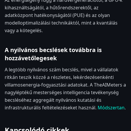
Az energiaigény függ a hardvergenerációtól, a GPU-k
kihasználtságától, a hűtőrendszerektől, az
adatközpont hatékonyságától (PUE) és az olyan
modelloptimalizálási technikáktól, mint a kvantálás
vagy a kötegelés.
A nyilvános becslések továbbra is
hozzávetőlegesek
A legtöbb nyilvános szám becslés, mivel a vállalatok
ritkán teszik közzé a részletes, lekérdezésenkénti
villamosenergia-fogyasztási adatokat. A TheAIMeters a
nagyléptékű mesterséges intelligencia tevékenység
becsléséhez aggregált nyilvános kutatási és
infrastrukturális feltételezéseket használ.
Módszertan
.
Kapcsolódó cikkek