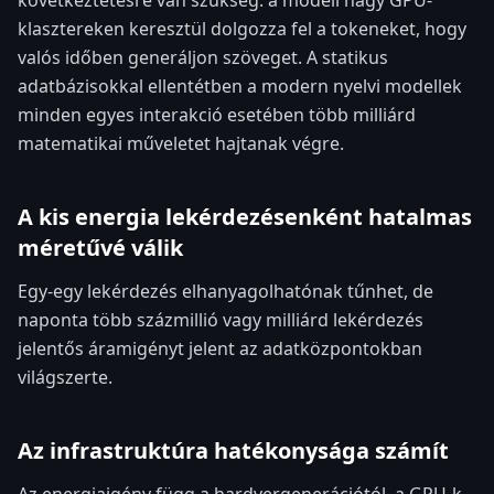
következtetésre van szükség: a modell nagy GPU-
klasztereken keresztül dolgozza fel a tokeneket, hogy
valós időben generáljon szöveget. A statikus
adatbázisokkal ellentétben a modern nyelvi modellek
minden egyes interakció esetében több milliárd
matematikai műveletet hajtanak végre.
A kis energia lekérdezésenként hatalmas
méretűvé válik
Egy-egy lekérdezés elhanyagolhatónak tűnhet, de
naponta több százmillió vagy milliárd lekérdezés
jelentős áramigényt jelent az adatközpontokban
világszerte.
Az infrastruktúra hatékonysága számít