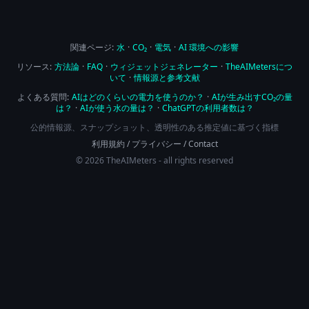
関連ページ:
水
·
CO₂
·
電気
·
AI 環境への影響
リソース:
方法論
·
FAQ
·
ウィジェットジェネレーター
·
TheAIMetersにつ
いて
·
情報源と参考文献
よくある質問:
AIはどのくらいの電力を使うのか？
·
AIが生み出すCO₂の量
は？
·
AIが使う水の量は？
·
ChatGPTの利用者数は？
公的情報源、スナップショット、透明性のある推定値に基づく指標
利用規約
/
プライバシー
/
Contact
© 2026 TheAIMeters - all rights reserved