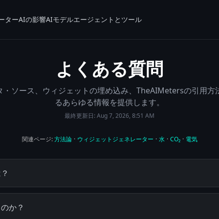
ーター
AIの影響
AIモデル
エージェントとツール
よくある質問
ソース、ウィジェットの埋め込み、TheAIMetersの引用方法など
るあらゆる情報を提供します。
最終更新日:
Aug 7, 2026, 8:51 AM
関連ページ:
方法論
·
ウィジェットジェネレーター
·
水
·
CO₂
·
電気
は？
るのか？