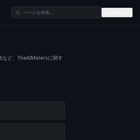
TheAIMetersを検索
Japanese
、TheAIMetersに関す