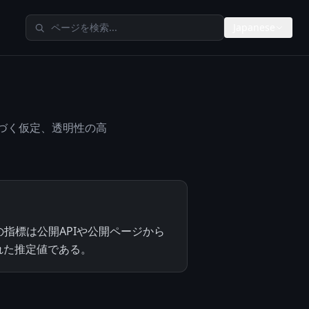
TheAIMetersを検索
Japanese
基づく仮定、透明性の高
の指標は公開APIや公開ページから
れた推定値である。