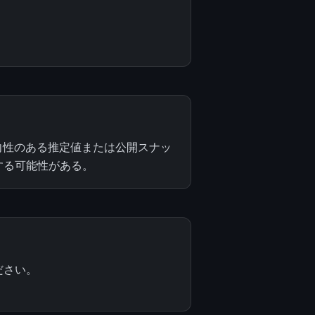
向性のある推定値または公開スナッ
する可能性がある。
ださい。