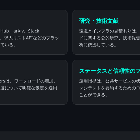
タ
研究・技術文献
ub、arXiv、Stack
環境とインフラの見積もりは、
ージ、求人リストAPIなどのプラッ
ドに関する公的研究、技術報
している。
析に依拠している。
ステータスと信頼性の
tersは、ワークロードの増加、
運用指標は、公共サービスの
強度について明確な仮定を適用
ンシデントを要約するための
ことができる。