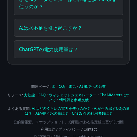
使うのか？
AIは水不足を引き起こすか？
ChatGPTの電力使用量は？
関連ページ:
水
·
CO₂
·
電気
·
AI 環境への影響
リソース:
方法論
·
FAQ
·
ウィジェットジェネレーター
·
TheAIMetersにつ
いて
·
情報源と参考文献
よくある質問:
AIはどのくらいの電力を使うのか？
·
AIが生み出すCO₂の量
は？
·
AIが使う水の量は？
·
ChatGPTの利用者数は？
公的情報源、スナップショット、透明性のある推定値に基づく指標
利用規約
/
プライバシー
/
Contact
© 2026 TheAIMeters - all rights reserved