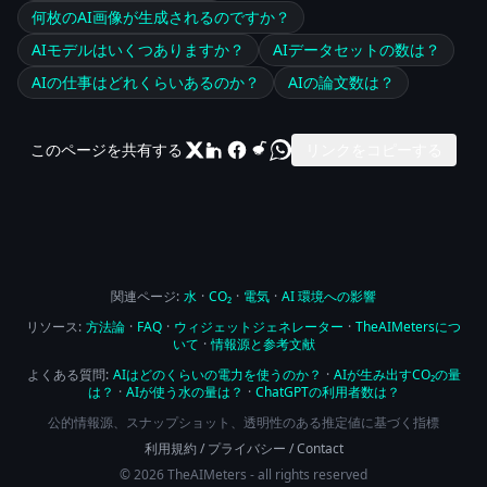
何枚のAI画像が生成されるのですか？
AIモデルはいくつありますか？
AIデータセットの数は？
AIの仕事はどれくらいあるのか？
AIの論文数は？
このページを共有する
リンクをコピーする
関連ページ:
水
·
CO₂
·
電気
·
AI 環境への影響
リソース:
方法論
·
FAQ
·
ウィジェットジェネレーター
·
TheAIMetersにつ
いて
·
情報源と参考文献
よくある質問:
AIはどのくらいの電力を使うのか？
·
AIが生み出すCO₂の量
は？
·
AIが使う水の量は？
·
ChatGPTの利用者数は？
公的情報源、スナップショット、透明性のある推定値に基づく指標
利用規約
/
プライバシー
/
Contact
© 2026 TheAIMeters - all rights reserved