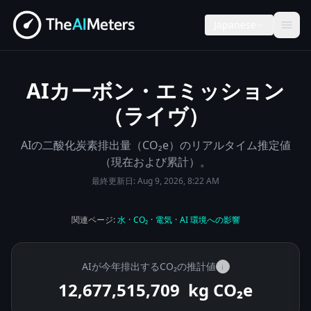
Japanese
AIカーボン・エミッション
（ライヴ）
AIの二酸化炭素排出量（CO₂e）のリアルタイム推定値
（現在および累計）。
最終更新日:
Aug 9, 2026, 8:22 AM
関連ページ:
水
·
CO₂
·
電気
·
AI 環境への影響
AIが今年排出するCO₂の推計値
i
12,677,515,808
kg CO₂e