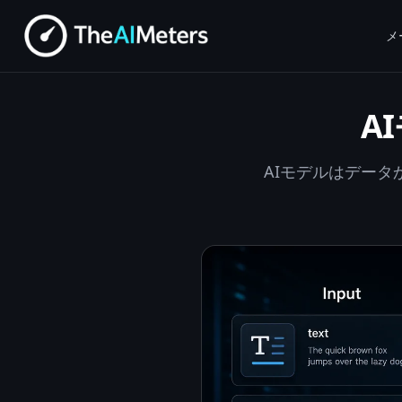
メ
A
AIモデルはデー