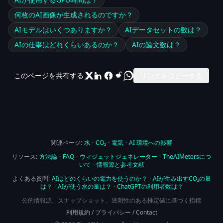
何枚のAI画像が生成されるのですか？
AIモデルはいくつありますか？
AIデータセットの数は？
AIの仕事はどれくらいあるのか？
AIの論文数は？
このページを共有する
リンクをコピーする
関連ページ:
水
·
CO₂
·
電気
·
AI 環境への影響
リソース:
方法論
·
FAQ
·
ウィジェットジェネレーター
·
TheAIMetersにつ
いて
·
情報源と参考文献
よくある質問:
AIはどのくらいの電力を使うのか？
·
AIが生み出すCO₂の量
は？
·
AIが使う水の量は？
·
ChatGPTの利用者数は？
公的情報源、スナップショット、透明性のある推定値に基づく指標
利用規約
/
プライバシー
/
Contact