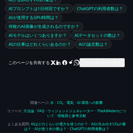
AIプロンプトは1日何回ですか？
ChatGPTの利用者数は？
AIが使用するGPU時間は？
何枚のAI画像が生成されるのですか？
AIモデルはいくつありますか？
AIデータセットの数は？
AIの仕事はどれくらいあるのか？
AIの論文数は？
このページを共有する
リンクをコピーする
関連ページ:
水
·
CO₂
·
電気
·
AI 環境への影響
リソース:
方法論
·
FAQ
·
ウィジェットジェネレーター
·
TheAIMetersにつ
いて
·
情報源と参考文献
よくある質問:
AIはどのくらいの電力を使うのか？
·
AIが生み出すCO₂の量
は？
·
AIが使う水の量は？
·
ChatGPTの利用者数は？