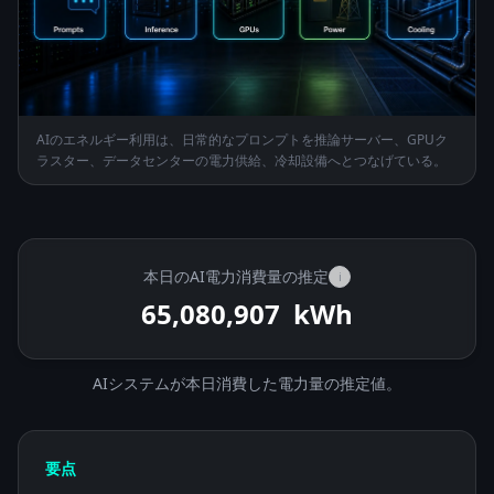
AIのエネルギー利用は、日常的なプロンプトを推論サーバー、GPUク
ラスター、データセンターの電力供給、冷却設備へとつなげている。
本日のAI電力消費量の推定
i
65,082,208
kWh
AIシステムが本日消費した電力量の推定値。
要点