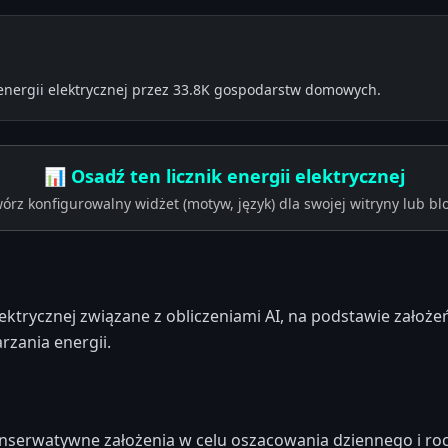
energii elektrycznej przez 33.8K gospodarstw domowych.
📊 Osadź ten licznik energii elektrycznej
órz konfigurowalny widżet (motyw, język) dla swojej witryny lub bl
lektrycznej związane z obliczeniami AI, na podstawie założe
zania energii.
nserwatywne założenia w celu oszacowania dziennego i rocz