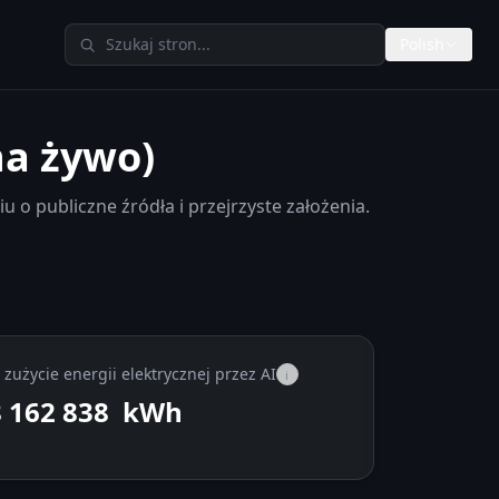
Szukaj w TheAIMeters
Polish
na żywo)
u o publiczne źródła i przejrzyste założenia.
zużycie energii elektrycznej przez AI
i
 163 532
kWh