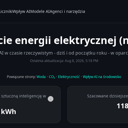
Liczniki
Wpływ AI
Modele AI
Agenci i narzędzia
cie energii elektrycznej (
AI w czasie rzeczywistym - dziś i od początku roku - w oparci
Ostatnia aktualizacja:
Aug 8, 2026, 5:18 PM
Powiązane strony:
Woda
·
CO₂
·
Elektryczność
·
Wpływ AI na środowisko
 sztuczną inteligencję w
Szacowane dzisiejsze 
i
118
kWh