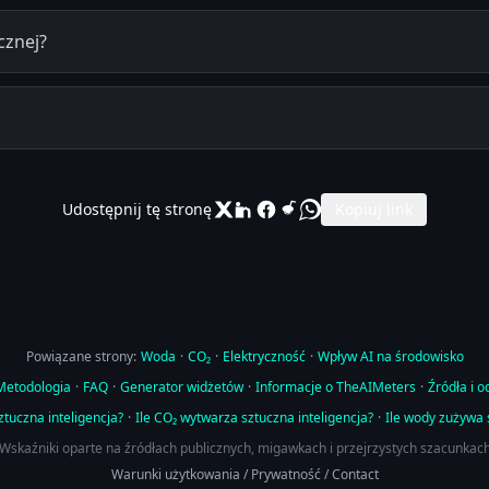
cznej?
Udostępnij tę stronę
Kopiuj link
Powiązane strony:
Woda
·
CO₂
·
Elektryczność
·
Wpływ AI na środowisko
Metodologia
·
FAQ
·
Generator widżetów
·
Informacje o TheAIMeters
·
Źródła i o
ztuczna inteligencja?
·
Ile CO₂ wytwarza sztuczna inteligencja?
·
Ile wody zużywa 
Wskaźniki oparte na źródłach publicznych, migawkach i przejrzystych szacunkac
Warunki użytkowania
/
Prywatność
/
Contact